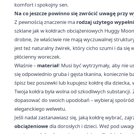
komfort i spokojny sen.
Na co jeszcze powinno się zwrócić uwagę przy 
Z pewnością znaczenie ma
rodzaj użytego wypełn
szklane jak w kołdrach obciążeniowych Huggy Moon. 
drobne, że właściwie nie mają wyczuwalnej struktu
jest też naturalny żwirek, który cicho szumi i da się
płócienny woreczek.
Właśnie –
materiał
! Musi być wytrzymały, aby nie us
się odpowiednio gruba i gęsta tkanina, koniecznie ba
śpisz bez poszewki lub kupujesz kołdrę dla dziecka,
Twoja kołdra była wolna od szkodliwych substancji. 
dopasować do swoich upodobań – wybieraj spośród 
eleganckiego welwetu.
Jeśli nadal zastanawiasz się, jaką kołdrę wybrać, zaj
obciążeniowe
dla dorosłych i dzieci. Weź pod uwagę