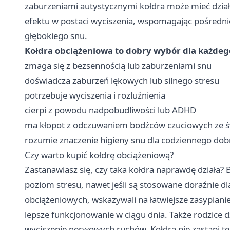
zaburzeniami autystycznymi kołdra może mieć dzia
efektu w postaci wyciszenia, wspomagając pośredn
głębokiego snu.
Kołdra obciążeniowa to dobry wybór dla każdego
zmaga się z bezsennością lub zaburzeniami snu
doświadcza zaburzeń lękowych lub silnego stresu
potrzebuje wyciszenia i rozluźnienia
cierpi z powodu nadpobudliwości lub ADHD
ma kłopot z odczuwaniem bodźców czuciowych ze ś
rozumie znaczenie higieny snu dla codziennego do
Czy warto kupić kołdrę obciążeniową?
Zastanawiasz się, czy taka kołdra naprawdę działa? 
poziom stresu, nawet jeśli są stosowane doraźnie dla
obciążeniowych, wskazywali na łatwiejsze zasypianie 
lepsze funkcjonowanie w ciągu dnia. Także rodzice d
wyciszenie nerwowych ruchów. Kołdra nie zastąpi te