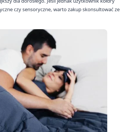
ększy dla dorosłego. Jeśli jednak użytkownik kołdry
tyczne czy sensoryczne, warto zakup skonsultować ze