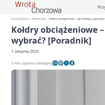
Prz
Strona główna
Wiadomości
Kołdry obciążeniowe – jak działają i jaką wyb
Kołdry obciążeniowe – 
wybrać? [Poradnik]
1 sierpnia 2025
5 min czytania
Udostępnij