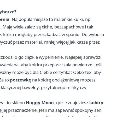
wyborze?
ienia
. Najpopularniejsze to maleńkie kulki, np.
Mają wiele zalet: są ciche, bezzapachowe i tak
ry, która mogłaby przeszkadzać w spaniu. Do wyboru
 wyczuć przez materiał, mniej więcej jak kasza przez
zkodziło go ciężkie wypełnienie. Najlepiej sprawdzi
wełniana, aby kołdra przepuszczała powietrze. Jeśli
 ważny może być dla Ciebie certyfikat Oeko-tex, aby
Za to
poszewkę
na kołdrę obciążeniową możesz
klasycznej bawełny, przytulnego minky czy
rzyj do sklepu
Huggy Moon
, gdzie znajdziesz
kołdry
 jej przeznaczenie. Jeśli ma zapewnić spokojny sen,