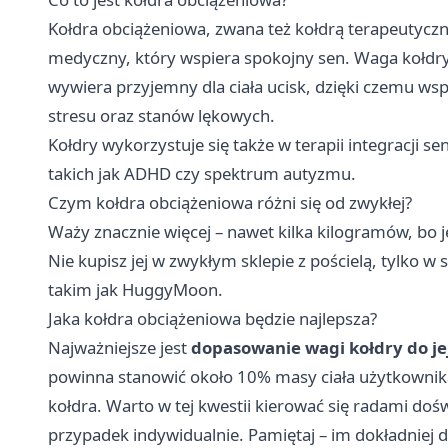
Kołdra obciążeniowa, zwana też kołdrą terapeutycz
medyczny, który wspiera spokojny sen. Waga kołdry
wywiera przyjemny dla ciała ucisk, dzięki czemu 
stresu oraz stanów lękowych.
Kołdry wykorzystuje się także w terapii integracji 
takich jak ADHD czy spektrum autyzmu.
Czym kołdra obciążeniowa różni się od zwykłej?
Waży znacznie więcej – nawet kilka kilogramów, bo je
Nie kupisz jej w zwykłym sklepie z pościelą, tylko w
takim jak
HuggyMoon
.
Jaka kołdra obciążeniowa będzie najlepsza?
Najważniejsze jest
dopasowanie wagi kołdry do je
powinna stanowić około 10% masy ciała użytkownika, 
kołdra. Warto w tej kwestii kierować się radami do
przypadek indywidualnie. Pamiętaj – im dokładniej 