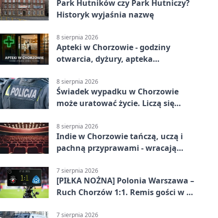
Park Hutników czy Park Hutniczy?
Historyk wyjaśnia nazwę
8 sierpnia 2026
Apteki w Chorzowie - godziny
otwarcia, dyżury, apteka
całodobowa
8 sierpnia 2026
Świadek wypadku w Chorzowie
może uratować życie. Liczą się
sekundy
8 sierpnia 2026
Indie w Chorzowie tańczą, uczą i
pachną przyprawami - wracają
„Indyjskie Opowieści”
7 sierpnia 2026
[PIŁKA NOŻNA] Polonia Warszawa –
Ruch Chorzów 1:1. Remis gości w 3.
kolejce Betclic 1. ligi
7 sierpnia 2026