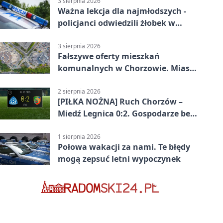
3 sierpnia 2026
Ważna lekcja dla najmłodszych -
policjanci odwiedzili żłobek w
Chorzowie
3 sierpnia 2026
Fałszywe oferty mieszkań
komunalnych w Chorzowie. Miasto
ostrzega
2 sierpnia 2026
[PIŁKA NOŻNA] Ruch Chorzów –
Miedź Legnica 0:2. Gospodarze bez
punktów w Betclic 1. lidze
1 sierpnia 2026
Połowa wakacji za nami. Te błędy
mogą zepsuć letni wypoczynek