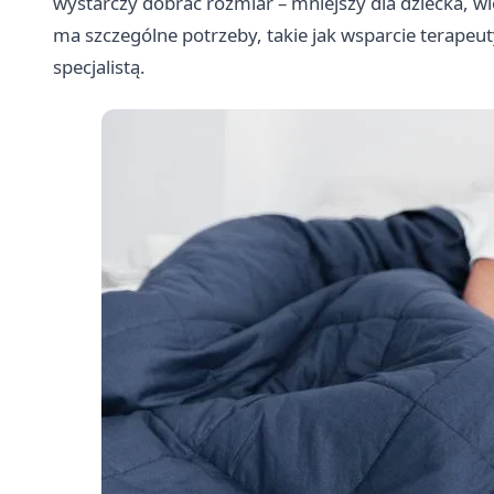
wystarczy dobrać rozmiar – mniejszy dla dziecka, wi
ma szczególne potrzeby, takie jak wsparcie terapeu
specjalistą.