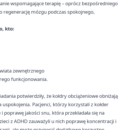
łanie wspomagające terapię – oprócz bezpośredniego
io regenerację mózgu podczas spokojnego,
, kto:
wiata zewnętrznego
brego funkcjonowania.
Badania potwierdziły, że kołdry obciążeniowe obniżają
 uspokojenia. Pacjenci, którzy korzystali z kołder
i poprawę jakości snu, która przekładała się na
zieci z ADHD zauważyli u nich poprawę koncentracji i
rapii, ale może przynosić dodatkowe korzystne