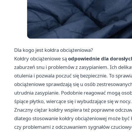
Dla kogo jest kołdra obciążeniowa?
Kołdry obciążeniowe są
odpowiednie dla dorosłych
zaburzeń snu i problemów z zasypianiem. Ich delik
otulenia i pozwala poczuć się bezpiecznie. To sprawia
obciążeniowe sprawdzają się u osób zestresowanych
utrudnia zasypianie. Podobnie reagować mogą osoby
śpiące płytko, wiercące się i wybudzające się w nocy.
Znaczny ciężar kołdry wspiera też poprawne odczuwan
dlatego stosowanie kołdry obciążeniowej może być 
czy problemami z odczuwaniem sygnałów czuciowych 