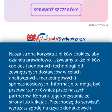
SPRAWDŹ SZCZEGÓŁY
autopromocja
Nasza strona korzysta z plików cookies, aby
działała prawidłowo. Używamy także plików
cookies i podobnych technologii od
zewnętrznych dostawców w celach
analitycznych, marketingowych i
Copyright © 2026 wrotachorzowa.pl Wszystkie prawa
społecznościowych. Informacje te mogą być
zastrzeżone.
przetwarzane również przez naszych
partnerów. Kontynuując korzystanie ze
strony lub klikając „Przechodzę do serwisu",
Polityka
Polityka
wyrażasz zgodę na użycie dodatkowych
News
Autorzy
Prywatności
Cookies