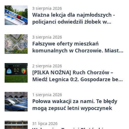
3 sierpnia 2026
Ważna lekcja dla najmłodszych -
policjanci odwiedzili żłobek w
Chorzowie
3 sierpnia 2026
Fałszywe oferty mieszkań
komunalnych w Chorzowie. Miasto
ostrzega
2 sierpnia 2026
[PIŁKA NOŻNA] Ruch Chorzów –
Miedź Legnica 0:2. Gospodarze bez
punktów w Betclic 1. lidze
1 sierpnia 2026
Połowa wakacji za nami. Te błędy
mogą zepsuć letni wypoczynek
31 lipca 2026