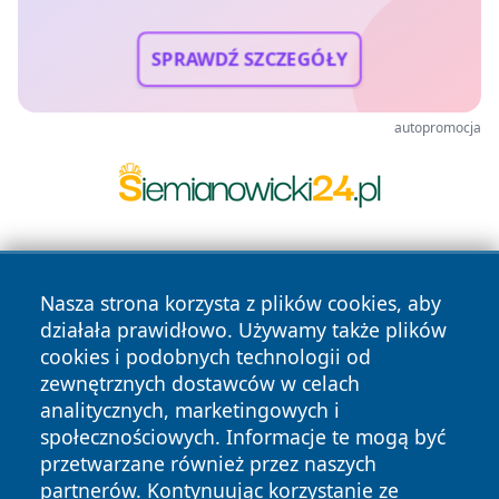
SPRAWDŹ SZCZEGÓŁY
autopromocja
Nasza strona korzysta z plików cookies, aby
działała prawidłowo. Używamy także plików
cookies i podobnych technologii od
zewnętrznych dostawców w celach
Copyright © 2026 wrotachorzowa.pl Wszystkie prawa
analitycznych, marketingowych i
zastrzeżone.
społecznościowych. Informacje te mogą być
przetwarzane również przez naszych
partnerów. Kontynuując korzystanie ze
Polityka
Polityka