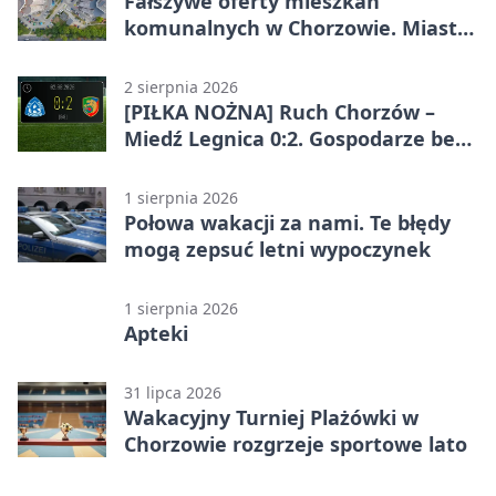
Fałszywe oferty mieszkań
komunalnych w Chorzowie. Miasto
ostrzega
2 sierpnia 2026
[PIŁKA NOŻNA] Ruch Chorzów –
Miedź Legnica 0:2. Gospodarze bez
punktów w Betclic 1. lidze
1 sierpnia 2026
Połowa wakacji za nami. Te błędy
mogą zepsuć letni wypoczynek
1 sierpnia 2026
Apteki
31 lipca 2026
Wakacyjny Turniej Plażówki w
Chorzowie rozgrzeje sportowe lato