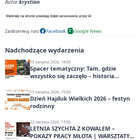
Autor:
krystian
Zaobserwuj nas!
Facebook
Google News
Nadchodzące wydarzenia
15 sierpnia 2026, 14:00
Spacer tematyczny: Tam, gdzie
wszystko się zaczęło – historia
Chorzowa
15 sierpnia 2026, 15:00
Dzień Hajduk Wielkich 2026 – festyn
rodzinny
22 sierpnia 2026, 13:00
LETNIA SZYCHTA Z KOWALEM –
POKAZY PRACY MŁOTA | WARSZTATY