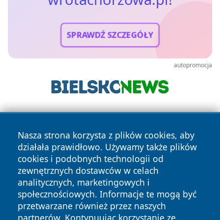
SPRAWDŹ SZCZEGÓŁY
autopromocja
Nasza strona korzysta z plików cookies, aby
działała prawidłowo. Używamy także plików
cookies i podobnych technologii od
zewnętrznych dostawców w celach
Copyright © 2026 wrotachorzowa.pl Wszystkie prawa
analitycznych, marketingowych i
zastrzeżone.
społecznościowych. Informacje te mogą być
przetwarzane również przez naszych
partnerów. Kontynuując korzystanie ze
Polityka
Polityka