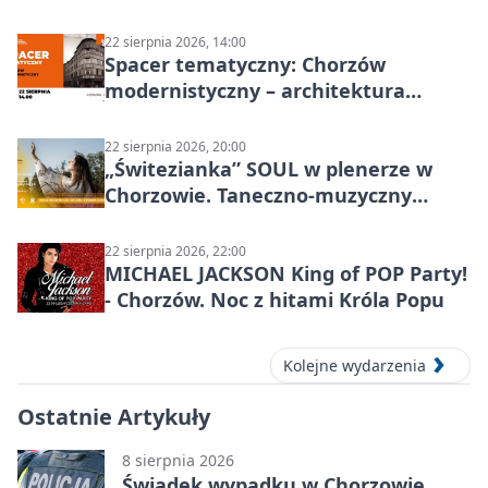
KOWALSKIE w Chorzowie
22 sierpnia 2026, 14:00
Spacer tematyczny: Chorzów
modernistyczny – architektura
miasta
22 sierpnia 2026, 20:00
„Świtezianka” SOUL w plenerze w
Chorzowie. Taneczno-muzyczny
spektakl przy SP 25
22 sierpnia 2026, 22:00
MICHAEL JACKSON King of POP Party!
- Chorzów. Noc z hitami Króla Popu
Kolejne wydarzenia
Ostatnie Artykuły
8 sierpnia 2026
Świadek wypadku w Chorzowie