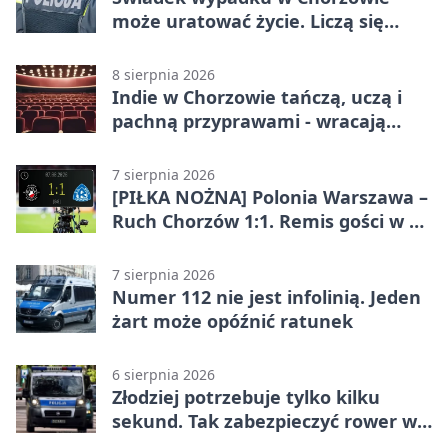
może uratować życie. Liczą się
sekundy
8 sierpnia 2026
Indie w Chorzowie tańczą, uczą i
pachną przyprawami - wracają
„Indyjskie Opowieści”
7 sierpnia 2026
[PIŁKA NOŻNA] Polonia Warszawa –
Ruch Chorzów 1:1. Remis gości w 3.
kolejce Betclic 1. ligi
7 sierpnia 2026
Numer 112 nie jest infolinią. Jeden
żart może opóźnić ratunek
6 sierpnia 2026
Złodziej potrzebuje tylko kilku
sekund. Tak zabezpieczyć rower w
Chorzowie