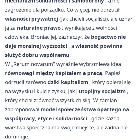
mechanizm solidarności i samoobrony
, a nie
zagrożenie dla porządku. Co więcej, nie odrzucił
własności prywatnej
(jak chcieli socjaliści), ale uznał
ją za
naturalne prawo
, wynikające z wolności
człowieka. Broniąc jej, zaznaczył, że
bogactwo nie
daje moralnej wyższości
, a
własność powinna
służyć dobru wspólnemu
.
W „Rerum novarum” wyraźnie wybrzmiewa idea
równowagi między kapitałem a pracą
. Papież
odrzucił zarówno
dziki kapitalizm
, który opierał się
na wyzysku i kulcie zysku, jak i
utopijny socjalizm
,
który chciał zrównać wszystkich siłą. W zamian
zaproponował
model społeczeństwa opartego na
współpracy, etyce i solidarności
, gdzie każda
warstwa społeczna ma swoje miejsce, ale żadna nie
dominuje.