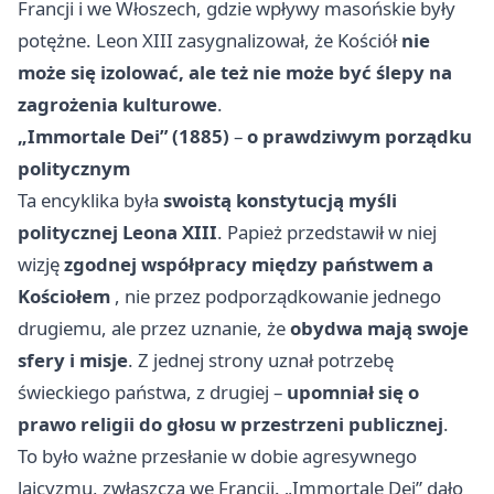
Francji i we Włoszech, gdzie wpływy masońskie były
potężne. Leon XIII zasygnalizował, że Kościół
nie
może się izolować, ale też nie może być ślepy na
zagrożenia kulturowe
.
„Immortale Dei” (1885)
–
o prawdziwym porządku
politycznym
Ta encyklika była
swoistą konstytucją myśli
politycznej Leona XIII
. Papież przedstawił w niej
wizję
zgodnej współpracy między państwem a
Kościołem
, nie przez podporządkowanie jednego
drugiemu, ale przez uznanie, że
obydwa mają swoje
sfery i misje
. Z jednej strony uznał potrzebę
świeckiego państwa, z drugiej –
upomniał się o
prawo religii do głosu w przestrzeni publicznej
.
To było ważne przesłanie w dobie agresywnego
laicyzmu, zwłaszcza we Francji. „Immortale Dei” dało