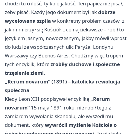
chodzi tu o ilość, tylko o jakość. Ten papież nie pisał,
żeby pisać. Każdy jego dokument był jak
dobrze
wycelowana szpila
w konkretny problem czasów, z
jakim mierzył się Kościół. I co najciekawsze – robił to
językiem jasnym, nowoczesnym, jakby mówił wprost
do ludzi ze współczesnych ulic Paryża, Londynu,
Warszawy czy Buenos Aires. Chodźmy więc tropem
tych encyklik, które
zrobiły duchowe i społeczne
trzęsienie ziemi
.
„Rerum novarum” (1891)
–
katolicka rewolucja
społeczna
Kiedy Leon XIII podpisywał encyklikę
„Rerum
novarum”
15 maja 1891 roku, nie robił tego z
zamiarem wywołania skandalu, ale wyszedł mu
dokument, który
wywrócił myślenie Kościoła o
świecie społecznym do góry nogami
. To nie była