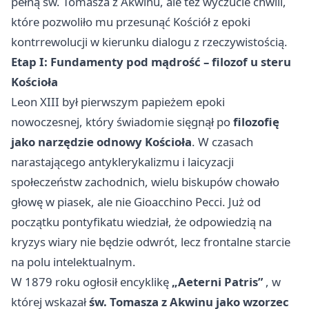
pełną św. Tomasza z Akwinu, ale też wyczucie chwili,
które pozwoliło mu przesunąć Kościół z epoki
kontrrewolucji w kierunku dialogu z rzeczywistością.
Etap I: Fundamenty pod mądrość – filozof u steru
Kościoła
Leon XIII był pierwszym papieżem epoki
nowoczesnej, który świadomie sięgnął po
filozofię
jako narzędzie odnowy Kościoła
. W czasach
narastającego antyklerykalizmu i laicyzacji
społeczeństw zachodnich, wielu biskupów chowało
głowę w piasek, ale nie Gioacchino Pecci. Już od
początku pontyfikatu wiedział, że odpowiedzią na
kryzys wiary nie będzie odwrót, lecz frontalne starcie
na polu intelektualnym.
W 1879 roku ogłosił encyklikę
„Aeterni Patris”
, w
której wskazał
św. Tomasza z Akwinu jako wzorzec