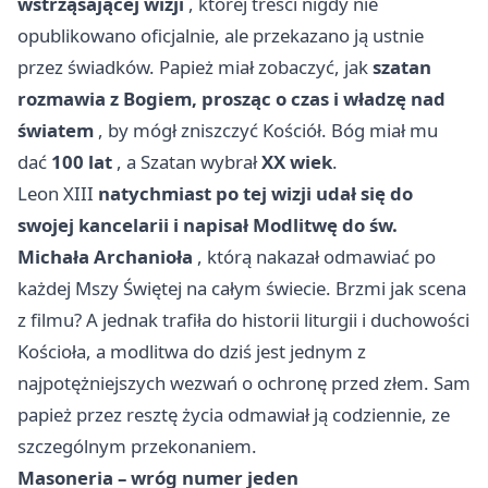
wstrząsającej wizji
, której treści nigdy nie
opublikowano oficjalnie, ale przekazano ją ustnie
przez świadków. Papież miał zobaczyć, jak
szatan
rozmawia z Bogiem, prosząc o czas i władzę nad
światem
, by mógł zniszczyć Kościół. Bóg miał mu
dać
100 lat
, a Szatan wybrał
XX wiek
.
Leon XIII
natychmiast po tej wizji udał się do
swojej kancelarii i napisał Modlitwę do św.
Michała Archanioła
, którą nakazał odmawiać po
każdej Mszy Świętej na całym świecie. Brzmi jak scena
z filmu? A jednak trafiła do historii liturgii i duchowości
Kościoła, a modlitwa do dziś jest jednym z
najpotężniejszych wezwań o ochronę przed złem. Sam
papież przez resztę życia odmawiał ją codziennie, ze
szczególnym przekonaniem.
Masoneria – wróg numer jeden