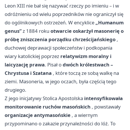
Leon XIII nie bał się nazywać rzeczy po imieniu – i w
odróżnieniu od wielu poprzedników nie ograniczył się
do ogólnikowych ostrzeżeń. W encyklice
„Humanum
genus”
z 1884 roku
otwarcie oskarżył masonerię o
próbę zniszczenia porządku chrześcijańskiego
,
duchowej deprawacji społeczeństw i podkopania
wiary katolickiej poprzez
relatywizm moralny i
laicyzację prawa
. Pisał o
dwóch królestwach –
Chrystusa i Szatana
, które toczą ze sobą walkę na
ziemi. Masoneria, w jego oczach, była częścią tego
drugiego.
Z jego inicjatywy Stolica Apostolska
intensyfikowała
monitorowanie ruchów masońskich
, powstawały
organizacje antymasońskie
, a wiernym
przypominano o zakazie przynależności do lóż. To