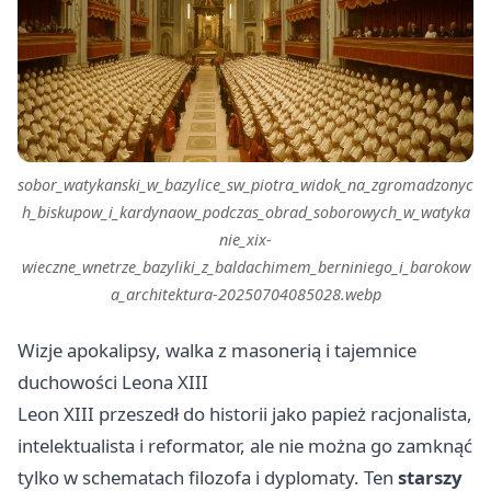
sobor_watykanski_w_bazylice_sw_piotra_widok_na_zgromadzonyc
h_biskupow_i_kardynaow_podczas_obrad_soborowych_w_watyka
nie_xix-
wieczne_wnetrze_bazyliki_z_baldachimem_berniniego_i_barokow
a_architektura-20250704085028.webp
Wizje apokalipsy, walka z masonerią i tajemnice
duchowości Leona XIII
Leon XIII przeszedł do historii jako papież racjonalista,
intelektualista i reformator, ale nie można go zamknąć
tylko w schematach filozofa i dyplomaty. Ten
starszy