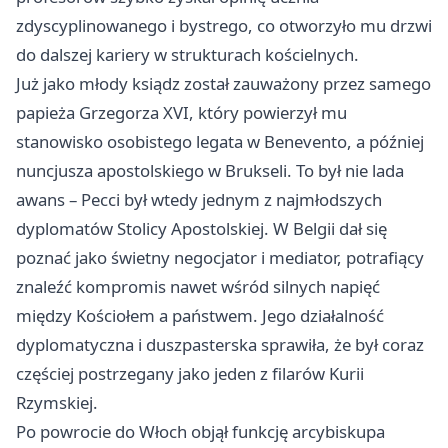
zdyscyplinowanego i bystrego, co otworzyło mu drzwi
do dalszej kariery w strukturach kościelnych.
Już jako młody ksiądz został zauważony przez samego
papieża Grzegorza XVI, który powierzył mu
stanowisko osobistego legata w Benevento, a później
nuncjusza apostolskiego w Brukseli. To był nie lada
awans – Pecci był wtedy jednym z najmłodszych
dyplomatów Stolicy Apostolskiej. W Belgii dał się
poznać jako świetny negocjator i mediator, potrafiący
znaleźć kompromis nawet wśród silnych napięć
między Kościołem a państwem. Jego działalność
dyplomatyczna i duszpasterska sprawiła, że był coraz
częściej postrzegany jako jeden z filarów Kurii
Rzymskiej.
Po powrocie do Włoch objął funkcję arcybiskupa