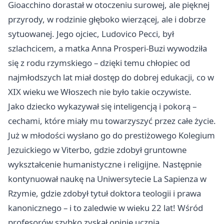
Gioacchino dorastał w otoczeniu surowej, ale pięknej
przyrody, w rodzinie głęboko wierzącej, ale i dobrze
sytuowanej. Jego ojciec, Ludovico Pecci, był
szlachcicem, a matka Anna Prosperi-Buzi wywodziła
się z rodu rzymskiego – dzięki temu chłopiec od
najmłodszych lat miał dostęp do dobrej edukacji, co w
XIX wieku we Włoszech nie było takie oczywiste.
Jako dziecko wykazywał się inteligencją i pokorą –
cechami, które miały mu towarzyszyć przez całe życie.
Już w młodości wysłano go do prestiżowego Kolegium
Jezuickiego w Viterbo, gdzie zdobył gruntowne
wykształcenie humanistyczne i religijne. Następnie
kontynuował naukę na Uniwersytecie La Sapienza w
Rzymie, gdzie zdobył tytuł doktora teologii i prawa
kanonicznego – i to zaledwie w wieku 22 lat! Wśród
profesorów szybko zyskał opinię ucznia