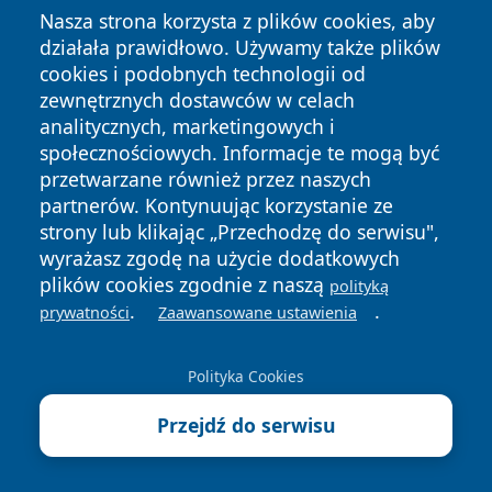
Nasza strona korzysta z plików cookies, aby
doświadczył w wizji.
działała prawidłowo. Używamy także plików
Co po nim zostało czyli jak Leon XIII wpłynął na
cookies i podobnych technologii od
przyszłych papieży i politykę Watykanu
zewnętrznych dostawców w celach
Leon XIII był papieżem przełomowym –
spojrzał w
analitycznych, marketingowych i
społecznościowych. Informacje te mogą być
oczy nowoczesności, nie odwrócił wzroku i
przetwarzane również przez naszych
powiedział Kościołowi: musimy się z tym światem
partnerów. Kontynuując korzystanie ze
dogadać, a nie tylko przed nim bronić
. Jego
strony lub klikając „Przechodzę do serwisu",
pontyfikat położył fundamenty pod to, czym stał się
wyrażasz zgodę na użycie dodatkowych
Kościół XX i XXI wieku:
otwartym na dialog,
plików cookies zgodnie z naszą
polityką
.
.
prywatności
Zaawansowane ustawienia
obecnym w debacie społecznej i filozoficznej,
zaangażowanym politycznie i świadomym siły
Polityka Cookies
słowa
. Poniżej pokazuję Wam krok po kroku,
jak
dziedzictwo Leona XIII wpływało na jego
Przejdź do serwisu
następców, na politykę Watykanu i na to, czym
dziś jest katolicka tożsamość globalna
.