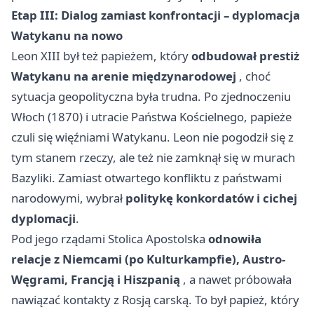
Etap III: Dialog zamiast konfrontacji – dyplomacja
Watykanu na nowo
Leon XIII był też papieżem, który
odbudował prestiż
Watykanu na arenie międzynarodowej
, choć
sytuacja geopolityczna była trudna. Po zjednoczeniu
Włoch (1870) i utracie Państwa Kościelnego, papieże
czuli się więźniami Watykanu. Leon nie pogodził się z
tym stanem rzeczy, ale też nie zamknął się w murach
Bazyliki. Zamiast otwartego konfliktu z państwami
narodowymi, wybrał
politykę konkordatów i cichej
dyplomacji
.
Pod jego rządami Stolica Apostolska
odnowiła
relacje z Niemcami (po Kulturkampfie), Austro-
Węgrami, Francją i Hiszpanią
, a nawet próbowała
nawiązać kontakty z Rosją carską. To był papież, który