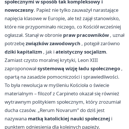
społecznymi w sposób tak kompleksowy i
nowoczesny
. Papież nie tylko zauważył narastające
napięcia klasowe w Europie, ale też zajął stanowisko,
które nie przypominało niczego, co Kościół wcześniej
ogłaszał. Stanął w obronie
praw pracowników
, uznał
potrzebę
związków zawodowych
, potępił zarówno
dziki kapitalizm
, jak i
ateistyczny socjalizm
.
Zamiast czysto moralnej krytyki, Leon XIII
zaproponował
systemową wizję ładu społecznego
,
opartą na zasadzie pomocniczości i sprawiedliwości.
To była rewolucja w myśleniu Kościoła o świecie
materialnym – filozof z Carpineto okazał się również
wytrawnym politykiem społecznym, który zrozumiał
ducha czasów. „Rerum Novarum” do dziś jest
nazywana
matką katolickiej nauki społecznej
i
punktem odniesienia dla kolejnych papieży.