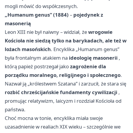
mogli mówić do współczesnych.
„Humanum genus” (1884)
–
pojedynek z
masonerią
Leon XIII nie był naiwny – widział, że
wrogowie
Kościoła nie siedzą tylko na barykadach, ale też w
lożach masońskich
. Encyklika „Humanum genus”
była frontalnym atakiem na
ideologię masonerii
,
którą papież postrzegał jako
zagrożenie dla
porządku moralnego, religijnego i społecznego
.
Nazwał ją „królestwem Szatana” i zarzucił, że stara się
rozbić chrześcijańskie fundamenty cywilizacji
,
promując relatywizm, laicyzm i rozdział Kościoła od
państwa.
Choć mocna w tonie, encyklika miała swoje
uzasadnienie w realiach XIX wieku – szczególnie we