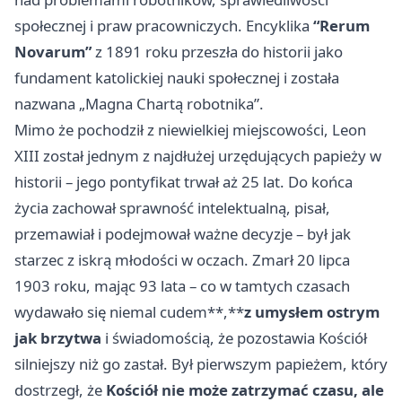
społecznej i praw pracowniczych. Encyklika
“Rerum
Novarum”
z 1891 roku przeszła do historii jako
fundament katolickiej nauki społecznej i została
nazwana „Magna Chartą robotnika”.
Mimo że pochodził z niewielkiej miejscowości, Leon
XIII został jednym z najdłużej urzędujących papieży w
historii – jego pontyfikat trwał aż 25 lat. Do końca
życia zachował sprawność intelektualną, pisał,
przemawiał i podejmował ważne decyzje – był jak
starzec z iskrą młodości w oczach. Zmarł 20 lipca
1903 roku, mając 93 lata – co w tamtych czasach
wydawało się niemal cudem**,**
z umysłem ostrym
jak brzytwa
i świadomością, że pozostawia Kościół
silniejszy niż go zastał. Był pierwszym papieżem, który
dostrzegł, że
Kościół nie może zatrzymać czasu, ale