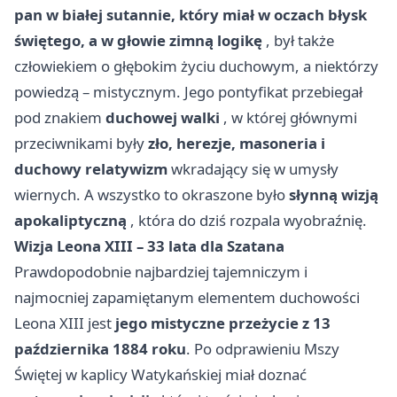
pan w białej sutannie, który miał w oczach błysk
świętego, a w głowie zimną logikę
, był także
człowiekiem o głębokim życiu duchowym, a niektórzy
powiedzą – mistycznym. Jego pontyfikat przebiegał
pod znakiem
duchowej walki
, w której głównymi
przeciwnikami były
zło, herezje, masoneria i
duchowy relatywizm
wkradający się w umysły
wiernych. A wszystko to okraszone było
słynną wizją
apokaliptyczną
, która do dziś rozpala wyobraźnię.
Wizja Leona XIII – 33 lata dla Szatana
Prawdopodobnie najbardziej tajemniczym i
najmocniej zapamiętanym elementem duchowości
Leona XIII jest
jego mistyczne przeżycie z 13
października 1884 roku
. Po odprawieniu Mszy
Świętej w kaplicy Watykańskiej miał doznać