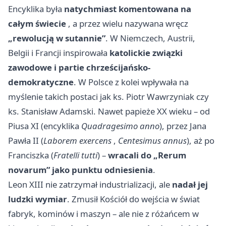
Encyklika była
natychmiast komentowana na
całym świecie
, a przez wielu nazywana wręcz
„rewolucją w sutannie”
. W Niemczech, Austrii,
Belgii i Francji inspirowała
katolickie związki
zawodowe i partie chrześcijańsko-
demokratyczne
. W Polsce z kolei wpływała na
myślenie takich postaci jak ks. Piotr Wawrzyniak czy
ks. Stanisław Adamski. Nawet papieże XX wieku – od
Piusa XI (encyklika
Quadragesimo anno
), przez Jana
Pawła II (
Laborem exercens
,
Centesimus annus
), aż po
Franciszka (
Fratelli tutti
) –
wracali do „Rerum
novarum” jako punktu odniesienia
.
Leon XIII nie zatrzymał industrializacji, ale
nadał jej
ludzki wymiar
. Zmusił Kościół do wejścia w świat
fabryk, kominów i maszyn – ale nie z różańcem w