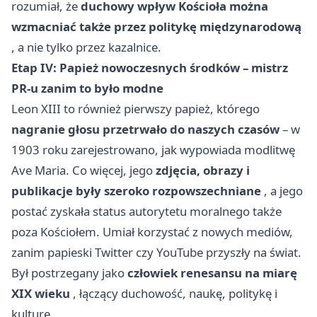
rozumiał, że
duchowy wpływ Kościoła można
wzmacniać także przez politykę międzynarodową
, a nie tylko przez kazalnice.
Etap IV: Papież nowoczesnych środków – mistrz
PR-u zanim to było modne
Leon XIII to również pierwszy papież, którego
nagranie głosu przetrwało do naszych czasów
– w
1903 roku zarejestrowano, jak wypowiada modlitwę
Ave Maria. Co więcej, jego
zdjęcia, obrazy i
publikacje były szeroko rozpowszechniane
, a jego
postać zyskała status autorytetu moralnego także
poza Kościołem. Umiał korzystać z nowych mediów,
zanim papieski Twitter czy YouTube przyszły na świat.
Był postrzegany jako
człowiek renesansu na miarę
XIX wieku
, łączący duchowość, naukę, politykę i
kulturę.