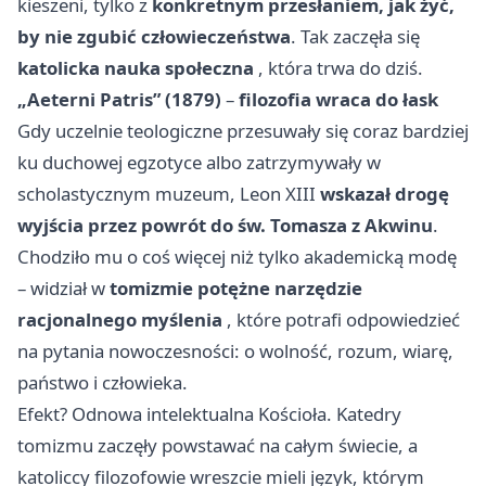
kieszeni, tylko z
konkretnym przesłaniem, jak żyć,
by nie zgubić człowieczeństwa
. Tak zaczęła się
katolicka nauka społeczna
, która trwa do dziś.
„Aeterni Patris” (1879)
–
filozofia wraca do łask
Gdy uczelnie teologiczne przesuwały się coraz bardziej
ku duchowej egzotyce albo zatrzymywały w
scholastycznym muzeum, Leon XIII
wskazał drogę
wyjścia przez powrót do św. Tomasza z Akwinu
.
Chodziło mu o coś więcej niż tylko akademicką modę
– widział w
tomizmie potężne narzędzie
racjonalnego myślenia
, które potrafi odpowiedzieć
na pytania nowoczesności: o wolność, rozum, wiarę,
państwo i człowieka.
Efekt? Odnowa intelektualna Kościoła. Katedry
tomizmu zaczęły powstawać na całym świecie, a
katoliccy filozofowie wreszcie mieli język, którym