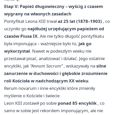
Etap V: Papież długowieczny – wyścig z czasem
wygrany na własnych zasadach
Pontyfikat Leona XIII trwał
aż 25 lat (1878–1903)
, co
uczyniło go
najdłużej urzędującym papieżem od
czasów Piusa IX
. Ale nie tylko długość pontyfikatu
była imponująca – ważniejsze było to,
jak go
wykorzystał
. Nawet w podeszłym wieku nie
przestawał pisać, analizować i działać. Jego ostatnie
encykliki, jak
“Annum Sacrum”
, wskazywały na
silne
zanurzenie w duchowości i głębokie zrozumienie
roli Kościoła w nadchodzącym XX wieku
.
Rerum novarum i inne encykliki które zmieniły
myślenie o Kościele i świecie
Leon XIII zostawił po sobie
ponad 85 encyklik
, co
samo w sobie jest rekordem imponującym, ale nie