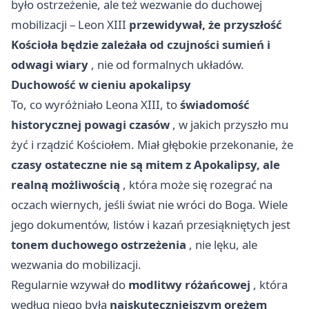
było ostrzeżenie, ale też wezwanie do duchowej
mobilizacji – Leon XIII
przewidywał, że przyszłość
Kościoła będzie zależała od czujności sumień i
odwagi wiary
, nie od formalnych układów.
Duchowość w cieniu apokalipsy
To, co wyróżniało Leona XIII, to
świadomość
historycznej powagi czasów
, w jakich przyszło mu
żyć i rządzić Kościołem. Miał głębokie przekonanie, że
czasy ostateczne nie są mitem z Apokalipsy, ale
realną możliwością
, która może się rozegrać na
oczach wiernych, jeśli świat nie wróci do Boga. Wiele
jego dokumentów, listów i kazań przesiąkniętych jest
tonem duchowego ostrzeżenia
, nie lęku, ale
wezwania do mobilizacji.
Regularnie wzywał do
modlitwy różańcowej
, która
według niego była
najskuteczniejszym orężem