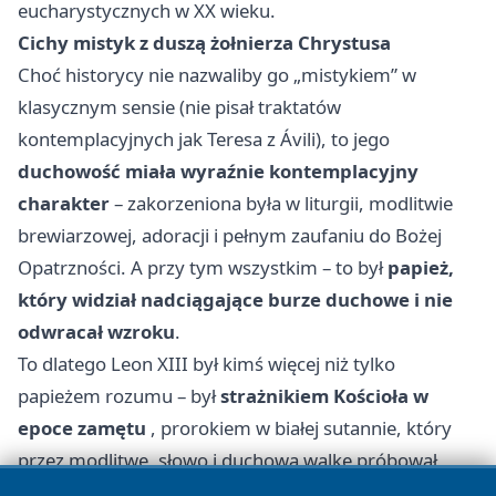
eucharystycznych w XX wieku.
Cichy mistyk z duszą żołnierza Chrystusa
Choć historycy nie nazwaliby go „mistykiem” w
klasycznym sensie (nie pisał traktatów
kontemplacyjnych jak Teresa z Ávili), to jego
duchowość miała wyraźnie kontemplacyjny
charakter
– zakorzeniona była w liturgii, modlitwie
brewiarzowej, adoracji i pełnym zaufaniu do Bożej
Opatrzności. A przy tym wszystkim – to był
papież,
który widział nadciągające burze duchowe i nie
odwracał wzroku
.
To dlatego Leon XIII był kimś więcej niż tylko
papieżem rozumu – był
strażnikiem Kościoła w
epoce zamętu
, prorokiem w białej sutannie, który
przez modlitwę, słowo i duchową walkę próbował
osłonić świat przed ciemnością, której sam