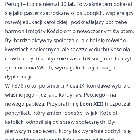
Perugii – i to na niemal 30 lat. To właśnie tam pokazał
się jako pasterz zatroskany o los ubogich, wspierający
rozwój edukacji katolickiej i podkreślający potrzebę
harmonii między Kościołem a nowoczesnym światem.
Był bardzo aktywny społecznie, nie bał się mówić o
kwestiach społecznych, ale zawsze w duchu Kościoła –
co w trudnych politycznie czasach Risorgimenta, czyli
zjednoczenia Włoch, wymagało dużej odwagi i
dyplomacji.
W 1878 roku, po śmierci Piusa IX, konklawe wybrało
właśnie jego – już jako kardynała Pecciego – na
nowego papieża. Przybrał imię
Leon XIII
i rozpoczął
pontyfikat, który zmienił sposób, w jaki Kościół
katolicki odnosił się do spraw społecznych. Był
pierwszym papieżem, który tak wyraźnie pochylił się
nad problemami robotników, sprawiedliwości