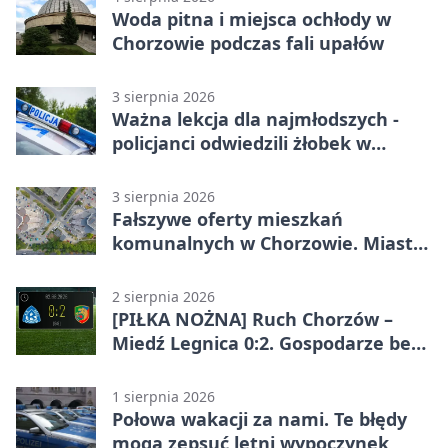
Woda pitna i miejsca ochłody w
Chorzowie podczas fali upałów
3 sierpnia 2026
Ważna lekcja dla najmłodszych -
policjanci odwiedzili żłobek w
Chorzowie
3 sierpnia 2026
Fałszywe oferty mieszkań
komunalnych w Chorzowie. Miasto
ostrzega
2 sierpnia 2026
[PIŁKA NOŻNA] Ruch Chorzów –
Miedź Legnica 0:2. Gospodarze bez
punktów w Betclic 1. lidze
1 sierpnia 2026
Połowa wakacji za nami. Te błędy
mogą zepsuć letni wypoczynek