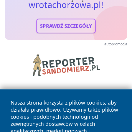
wrotachorzowa.pl!
SPRAWDŹ SZCZEGÓŁY
autopromocja
Nasza strona korzysta z plików cookies, aby
działała prawidłowo. Używamy także plików
cookies i podobnych technologii od
zewnętrznych dostawców w celach
Copyright © 2026 wrotachorzowa.pl Wszystkie prawa
analitycznych, marketingowych i
zastrzeżone.