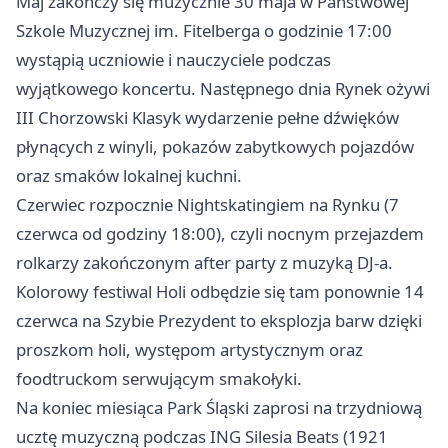
Maj zakończy się muzycznie 30 maja w Państwowej
Szkole Muzycznej im. Fitelberga o godzinie 17:00
wystąpią uczniowie i nauczyciele podczas
wyjątkowego koncertu. Następnego dnia Rynek ożywi
III Chorzowski Klasyk wydarzenie pełne dźwięków
płynących z winyli, pokazów zabytkowych pojazdów
oraz smaków lokalnej kuchni.
Czerwiec rozpocznie Nightskatingiem na Rynku (7
czerwca od godziny 18:00), czyli nocnym przejazdem
rolkarzy zakończonym after party z muzyką DJ-a.
Kolorowy festiwal Holi odbędzie się tam ponownie 14
czerwca na Szybie Prezydent to eksplozja barw dzięki
proszkom holi, występom artystycznym oraz
foodtruckom serwującym smakołyki.
Na koniec miesiąca Park Śląski zaprosi na trzydniową
ucztę muzyczną podczas ING Silesia Beats (1921