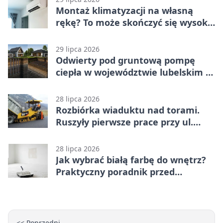
Montaż klimatyzacji na własną
rękę? To może skończyć się wysoką
karą
29 lipca 2026
Odwierty pod gruntową pompę
ciepła w województwie lubelskim -
co trzeba o nich wiedzieć?
28 lipca 2026
Rozbiórka wiaduktu nad torami.
Ruszyły pierwsze prace przy ul.
Nowej
28 lipca 2026
Jak wybrać białą farbę do wnętrz?
Praktyczny poradnik przed
zakupem
<< Poprzedni