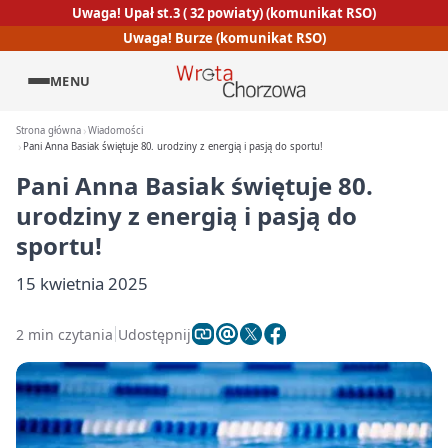
Uwaga! Upał st.3 ( 32 powiaty) (komunikat RSO)
Uwaga! Burze (komunikat RSO)
MENU
Strona główna
Wiadomości
Pani Anna Basiak świętuje 80. urodziny z energią i pasją do sportu!
Pani Anna Basiak świętuje 80.
urodziny z energią i pasją do
sportu!
15 kwietnia 2025
2 min czytania
Udostępnij