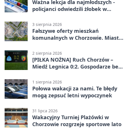
Ważna lekcja dla najmłodszych -
policjanci odwiedzili żłobek w
Chorzowie
3 sierpnia 2026
Fałszywe oferty mieszkań
komunalnych w Chorzowie. Miasto
ostrzega
2 sierpnia 2026
[PIŁKA NOŻNA] Ruch Chorzów –
Miedź Legnica 0:2. Gospodarze bez
punktów w Betclic 1. lidze
1 sierpnia 2026
Połowa wakacji za nami. Te błędy
mogą zepsuć letni wypoczynek
31 lipca 2026
Wakacyjny Turniej Plażówki w
Chorzowie rozgrzeje sportowe lato