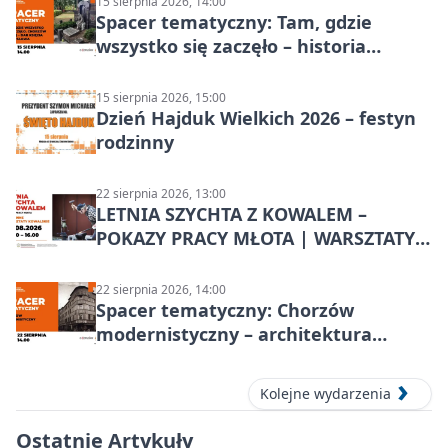
15 sierpnia 2026, 14:00
Spacer tematyczny: Tam, gdzie
wszystko się zaczęło – historia
Chorzowa
15 sierpnia 2026, 15:00
Dzień Hajduk Wielkich 2026 – festyn
rodzinny
22 sierpnia 2026, 13:00
LETNIA SZYCHTA Z KOWALEM –
POKAZY PRACY MŁOTA | WARSZTATY
KOWALSKIE w Chorzowie
22 sierpnia 2026, 14:00
Spacer tematyczny: Chorzów
modernistyczny – architektura
miasta
Kolejne wydarzenia
Ostatnie Artykuły