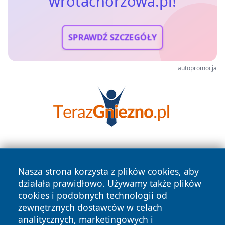
wrotachorzowa.pl!
SPRAWDŹ SZCZEGÓŁY
autopromocja
Nasza strona korzysta z plików cookies, aby
działała prawidłowo. Używamy także plików
cookies i podobnych technologii od
zewnętrznych dostawców w celach
Copyright © 2026 wrotachorzowa.pl Wszystkie prawa
analitycznych, marketingowych i
zastrzeżone.