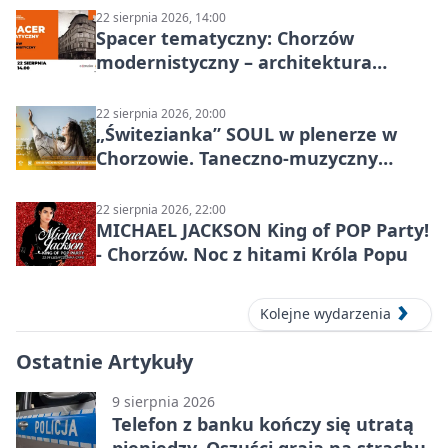
22 sierpnia 2026, 14:00
Spacer tematyczny: Chorzów
modernistyczny – architektura
miasta
22 sierpnia 2026, 20:00
„Świtezianka” SOUL w plenerze w
Chorzowie. Taneczno-muzyczny
spektakl przy SP 25
22 sierpnia 2026, 22:00
MICHAEL JACKSON King of POP Party!
- Chorzów. Noc z hitami Króla Popu
Kolejne wydarzenia
Ostatnie Artykuły
9 sierpnia 2026
Telefon z banku kończy się utratą
pieniędzy. Oszuści grają na strachu