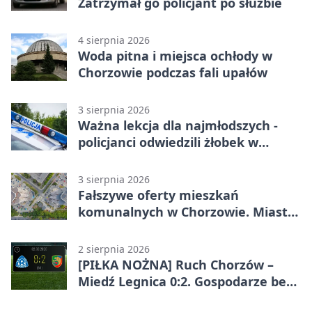
Zatrzymał go policjant po służbie
4 sierpnia 2026
Woda pitna i miejsca ochłody w
Chorzowie podczas fali upałów
3 sierpnia 2026
Ważna lekcja dla najmłodszych -
policjanci odwiedzili żłobek w
Chorzowie
3 sierpnia 2026
Fałszywe oferty mieszkań
komunalnych w Chorzowie. Miasto
ostrzega
2 sierpnia 2026
[PIŁKA NOŻNA] Ruch Chorzów –
Miedź Legnica 0:2. Gospodarze bez
punktów w Betclic 1. lidze