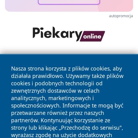
autopromocja
Nasza strona korzysta z plików cookies, aby
działała prawidłowo. Używamy także plików
cookies i podobnych technologii od
zewnętrznych dostawców w celach
Copyright © 2026 wrotachorzowa.pl Wszystkie prawa
analitycznych, marketingowych i
zastrzeżone.
społecznościowych. Informacje te mogą być
przetwarzane również przez naszych
partnerów. Kontynuując korzystanie ze
Polityka
Polityka
News
Autorzy
strony lub klikając „Przechodzę do serwisu",
Prywatności
Cookies
wyrażasz zgodę na użycie dodatkowych