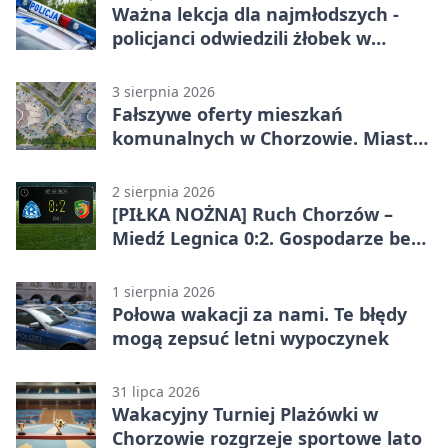
Ważna lekcja dla najmłodszych -
policjanci odwiedzili żłobek w
Chorzowie
3 sierpnia 2026
Fałszywe oferty mieszkań
komunalnych w Chorzowie. Miasto
ostrzega
2 sierpnia 2026
[PIŁKA NOŻNA] Ruch Chorzów –
Miedź Legnica 0:2. Gospodarze bez
punktów w Betclic 1. lidze
1 sierpnia 2026
Połowa wakacji za nami. Te błędy
mogą zepsuć letni wypoczynek
31 lipca 2026
Wakacyjny Turniej Plażówki w
Chorzowie rozgrzeje sportowe lato