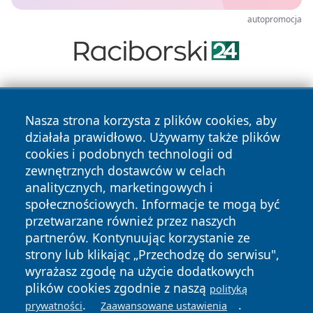
autopromocja
Nasza strona korzysta z plików cookies, aby
działała prawidłowo. Używamy także plików
cookies i podobnych technologii od
zewnętrznych dostawców w celach
Copyright © 2026 wrotachorzowa.pl Wszystkie prawa
analitycznych, marketingowych i
zastrzeżone.
społecznościowych. Informacje te mogą być
przetwarzane również przez naszych
partnerów. Kontynuując korzystanie ze
Polityka
Polityka
News
Autorzy
strony lub klikając „Przechodzę do serwisu",
Prywatności
Cookies
wyrażasz zgodę na użycie dodatkowych
plików cookies zgodnie z naszą
polityką
.
.
prywatności
Zaawansowane ustawienia