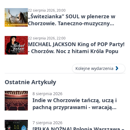
miasta
22 sierpnia 2026, 20:00
„Świtezianka” SOUL w plenerze w
Chorzowie. Taneczno-muzyczny
spektakl przy SP 25
22 sierpnia 2026, 22:00
MICHAEL JACKSON King of POP Party!
- Chorzów. Noc z hitami Króla Popu
Kolejne wydarzenia
Ostatnie Artykuły
8 sierpnia 2026
Indie w Chorzowie tańczą, uczą i
pachną przyprawami - wracają
„Indyjskie Opowieści”
7 sierpnia 2026
[PIŁKA NOŻNA] Polonia Warszawa –