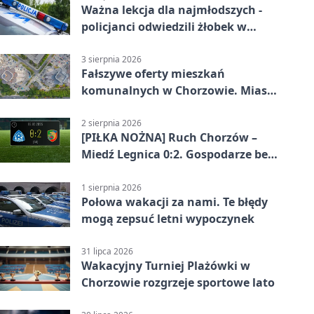
Ważna lekcja dla najmłodszych -
policjanci odwiedzili żłobek w
Chorzowie
3 sierpnia 2026
Fałszywe oferty mieszkań
komunalnych w Chorzowie. Miasto
ostrzega
2 sierpnia 2026
[PIŁKA NOŻNA] Ruch Chorzów –
Miedź Legnica 0:2. Gospodarze bez
punktów w Betclic 1. lidze
1 sierpnia 2026
Połowa wakacji za nami. Te błędy
mogą zepsuć letni wypoczynek
31 lipca 2026
Wakacyjny Turniej Plażówki w
Chorzowie rozgrzeje sportowe lato