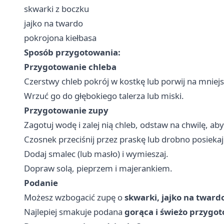
skwarki z boczku
jajko na twardo
pokrojona kiełbasa
Sposób przygotowania:
Przygotowanie chleba
Czerstwy chleb pokrój w kostkę lub porwij na mniejs
Wrzuć go do głębokiego talerza lub miski.
Przygotowanie zupy
Zagotuj wodę i zalej nią chleb, odstaw na chwilę, aby
Czosnek przeciśnij przez praskę lub drobno posiekaj 
Dodaj smalec (lub masło) i wymieszaj.
Dopraw solą, pieprzem i majerankiem.
Podanie
Możesz wzbogacić zupę o
skwarki, jajko na tward
Najlepiej smakuje podana
gorąca i świeżo przygo