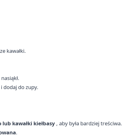
ze kawałki.
 nasiąkł.
i dodaj do zupy.
o lub kawałki kiełbasy
, aby była bardziej treściwa.
towana
.