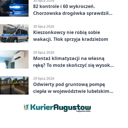
30 lipca 2026
82 kontrole i 60 wykroczeń.
Chorzowska drogówka sprawdziła
jednoślady
30 lipca 2026
Kieszonkowcy nie robią sobie
wakacji. Tłok sprzyja kradzieżom
29 lipca 2026
Montaż klimatyzacji na własną
rękę? To może skończyć się wysoką
karą
29 lipca 2026
Odwierty pod gruntową pompę
ciepła w województwie lubelskim -
co trzeba o nich wiedzieć?