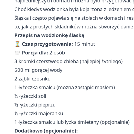
najbiedniejszych domach można było przygotować p
Choć kiedyś wodzionka była kojarzona z jedzeniem dl
Śląska i często pojawia się na stołach w domach i re
to, jak z prostych składników można stworzyć danie 
Przepis na wodzionkę śląską
⏳
Czas przygotowania:
15 minut
🍽
Porcja dla:
2 osób
3 kromki czerstwego chleba (najlepiej żytniego)
500 ml gorącej wody
2 ząbki czosnku
1 łyżeczka smalcu (można zastąpić masłem)
½ łyżeczki soli
½ łyżeczki pieprzu
½ łyżeczki majeranku
1 łyżeczka smalcu lub łyżka śmietany (opcjonalnie)
Dodatkowo (opcjonalnie):