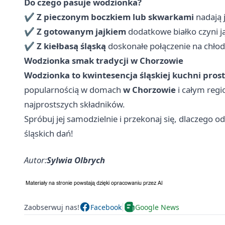
Do czego pasuje wodzionka?
✔
Z pieczonym boczkiem lub skwarkami
nadają j
✔
Z gotowanym jajkiem
dodatkowe białko czyni ją
✔
Z kiełbasą śląską
doskonałe połączenie na chłodn
Wodzionka smak tradycji w Chorzowie
Wodzionka to kwintesencja śląskiej kuchni prost
popularnością w domach
w Chorzowie
i całym regi
najprostszych składników.
Spróbuj jej samodzielnie i przekonaj się, dlaczego 
śląskich dań!
Autor:
Sylwia Olbrych
Zaobserwuj nas!
Facebook
Google News