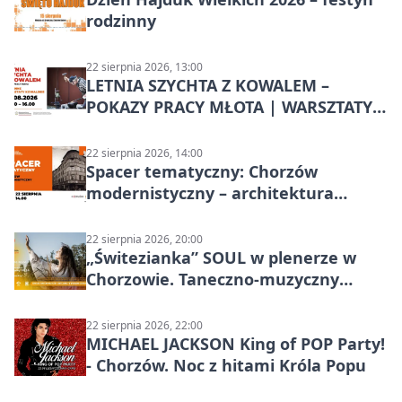
rodzinny
22 sierpnia 2026, 13:00
LETNIA SZYCHTA Z KOWALEM –
POKAZY PRACY MŁOTA | WARSZTATY
KOWALSKIE w Chorzowie
22 sierpnia 2026, 14:00
Spacer tematyczny: Chorzów
modernistyczny – architektura
miasta
22 sierpnia 2026, 20:00
„Świtezianka” SOUL w plenerze w
Chorzowie. Taneczno-muzyczny
spektakl przy SP 25
22 sierpnia 2026, 22:00
MICHAEL JACKSON King of POP Party!
- Chorzów. Noc z hitami Króla Popu