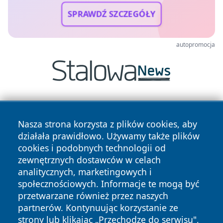
SPRAWDŹ SZCZEGÓŁY
autopromocja
Nasza strona korzysta z plików cookies, aby
działała prawidłowo. Używamy także plików
cookies i podobnych technologii od
zewnętrznych dostawców w celach
Copyright © 2026 wrotachorzowa.pl Wszystkie prawa
analitycznych, marketingowych i
zastrzeżone.
społecznościowych. Informacje te mogą być
przetwarzane również przez naszych
partnerów. Kontynuując korzystanie ze
Polityka
Polityka
News
Autorzy
strony lub klikając „Przechodzę do serwisu",
Prywatności
Cookies