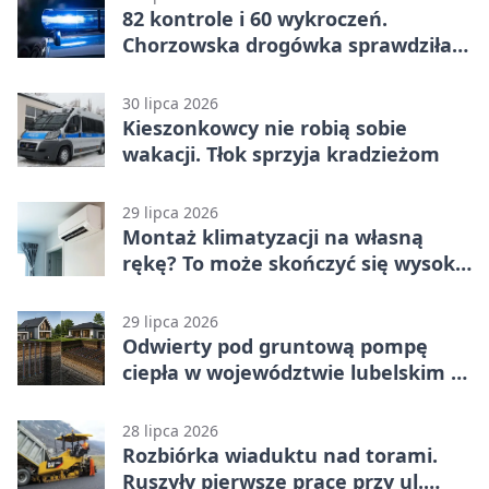
82 kontrole i 60 wykroczeń.
Chorzowska drogówka sprawdziła
jednoślady
30 lipca 2026
Kieszonkowcy nie robią sobie
wakacji. Tłok sprzyja kradzieżom
29 lipca 2026
Montaż klimatyzacji na własną
rękę? To może skończyć się wysoką
karą
29 lipca 2026
Odwierty pod gruntową pompę
ciepła w województwie lubelskim -
co trzeba o nich wiedzieć?
28 lipca 2026
Rozbiórka wiaduktu nad torami.
Ruszyły pierwsze prace przy ul.