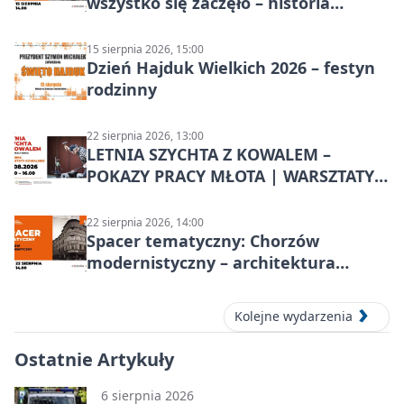
wszystko się zaczęło – historia
Chorzowa
15 sierpnia 2026, 15:00
Dzień Hajduk Wielkich 2026 – festyn
rodzinny
22 sierpnia 2026, 13:00
LETNIA SZYCHTA Z KOWALEM –
POKAZY PRACY MŁOTA | WARSZTATY
KOWALSKIE w Chorzowie
22 sierpnia 2026, 14:00
Spacer tematyczny: Chorzów
modernistyczny – architektura
miasta
Kolejne wydarzenia
Ostatnie Artykuły
6 sierpnia 2026