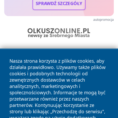
SPRAWDŹ SZCZEGÓŁY
autopromocja
Nasza strona korzysta z plików cookies, aby
działała prawidłowo. Używamy także plików
cookies i podobnych technologii od
zewnętrznych dostawców w celach
Copyright © 2026 wrotachorzowa.pl Wszystkie prawa
analitycznych, marketingowych i
zastrzeżone.
społecznościowych. Informacje te mogą być
przetwarzane również przez naszych
partnerów. Kontynuując korzystanie ze
Polityka
Polityka
News
Autorzy
strony lub klikając „Przechodzę do serwisu",
Prywatności
Cookies
wyrażasz zgodę na użycie dodatkowych