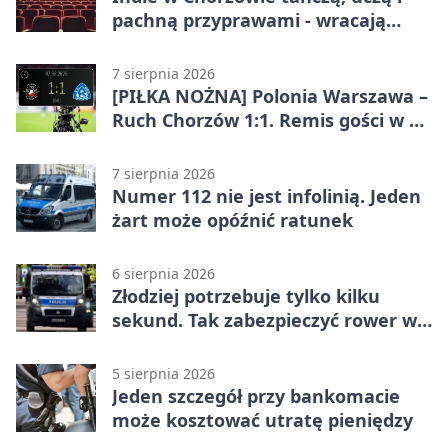
pachną przyprawami - wracają
„Indyjskie Opowieści”
7 sierpnia 2026
[PIŁKA NOŻNA] Polonia Warszawa –
Ruch Chorzów 1:1. Remis gości w 3.
kolejce Betclic 1. ligi
7 sierpnia 2026
Numer 112 nie jest infolinią. Jeden
żart może opóźnić ratunek
6 sierpnia 2026
Złodziej potrzebuje tylko kilku
sekund. Tak zabezpieczyć rower w
Chorzowie
5 sierpnia 2026
Jeden szczegół przy bankomacie
może kosztować utratę pieniędzy