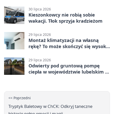
jednoślady
30 lipca 2026
Kieszonkowcy nie robią sobie
wakacji. Tłok sprzyja kradzieżom
29 lipca 2026
Montaż klimatyzacji na własną
rękę? To może skończyć się wysoką
karą
29 lipca 2026
Odwierty pod gruntową pompę
ciepła w województwie lubelskim -
co trzeba o nich wiedzieć?
<< Poprzedni
Tryptyk Baletowy w ChCK: Odkryj taneczne
historie pełne emocji i magii