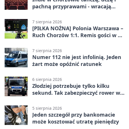
pachną przyprawami - wracają
„Indyjskie Opowieści”
7 sierpnia 2026
[PIŁKA NOŻNA] Polonia Warszawa –
Ruch Chorzów 1:1. Remis gości w 3.
kolejce Betclic 1. ligi
7 sierpnia 2026
Numer 112 nie jest infolinią. Jeden
żart może opóźnić ratunek
6 sierpnia 2026
Złodziej potrzebuje tylko kilku
sekund. Tak zabezpieczyć rower w
Chorzowie
5 sierpnia 2026
Jeden szczegół przy bankomacie
może kosztować utratę pieniędzy