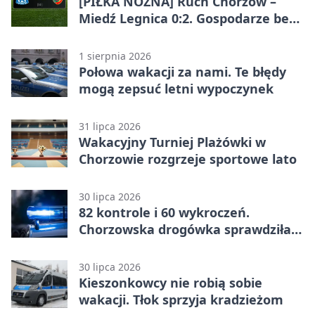
[PIŁKA NOŻNA] Ruch Chorzów –
Miedź Legnica 0:2. Gospodarze bez
punktów w Betclic 1. lidze
1 sierpnia 2026
Połowa wakacji za nami. Te błędy
mogą zepsuć letni wypoczynek
31 lipca 2026
Wakacyjny Turniej Plażówki w
Chorzowie rozgrzeje sportowe lato
30 lipca 2026
82 kontrole i 60 wykroczeń.
Chorzowska drogówka sprawdziła
jednoślady
30 lipca 2026
Kieszonkowcy nie robią sobie
wakacji. Tłok sprzyja kradzieżom