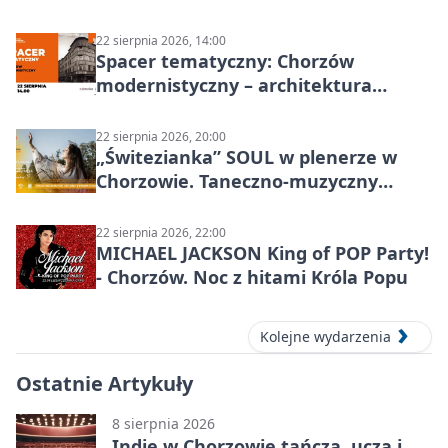
KOWALSKIE w Chorzowie
22 sierpnia 2026, 14:00
Spacer tematyczny: Chorzów
modernistyczny – architektura
miasta
22 sierpnia 2026, 20:00
„Świtezianka” SOUL w plenerze w
Chorzowie. Taneczno-muzyczny
spektakl przy SP 25
22 sierpnia 2026, 22:00
MICHAEL JACKSON King of POP Party!
- Chorzów. Noc z hitami Króla Popu
Kolejne wydarzenia
Ostatnie Artykuły
8 sierpnia 2026
Indie w Chorzowie tańczą, uczą i