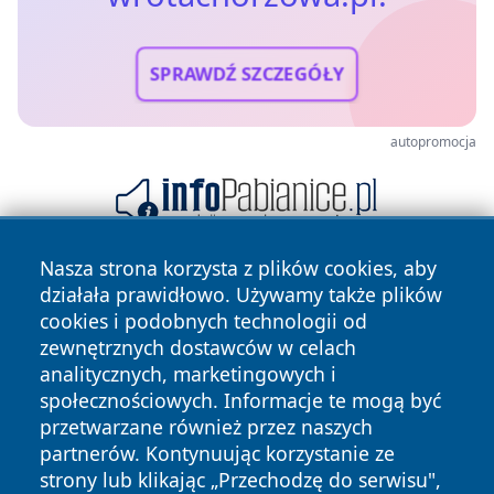
SPRAWDŹ SZCZEGÓŁY
autopromocja
Nasza strona korzysta z plików cookies, aby
działała prawidłowo. Używamy także plików
cookies i podobnych technologii od
zewnętrznych dostawców w celach
analitycznych, marketingowych i
społecznościowych. Informacje te mogą być
Copyright © 2026 wrotachorzowa.pl Wszystkie prawa
przetwarzane również przez naszych
zastrzeżone.
partnerów. Kontynuując korzystanie ze
strony lub klikając „Przechodzę do serwisu",