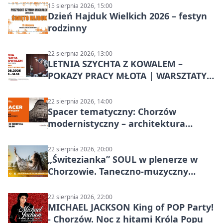
15 sierpnia 2026, 15:00
Dzień Hajduk Wielkich 2026 – festyn
rodzinny
22 sierpnia 2026, 13:00
LETNIA SZYCHTA Z KOWALEM –
POKAZY PRACY MŁOTA | WARSZTATY
KOWALSKIE w Chorzowie
22 sierpnia 2026, 14:00
Spacer tematyczny: Chorzów
modernistyczny – architektura
miasta
22 sierpnia 2026, 20:00
„Świtezianka” SOUL w plenerze w
Chorzowie. Taneczno-muzyczny
spektakl przy SP 25
22 sierpnia 2026, 22:00
MICHAEL JACKSON King of POP Party!
- Chorzów. Noc z hitami Króla Popu