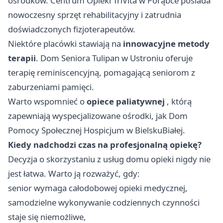
ośrodków. Centrum Opieki TriVita w Porąbce posiada
nowoczesny sprzęt rehabilitacyjny i zatrudnia
doświadczonych fizjoterapeutów.
Niektóre placówki stawiają na
innowacyjne metody
terapii
. Dom Seniora Tulipan w Ustroniu oferuje
terapię reminiscencyjną, pomagającą seniorom z
zaburzeniami pamięci.
Warto wspomnieć o
opiece paliatywnej
, którą
zapewniają wyspecjalizowane ośrodki, jak Dom
Pomocy Społecznej Hospicjum w BielskuBiałej.
Kiedy nadchodzi czas na profesjonalną opiekę?
Decyzja o skorzystaniu z usług domu opieki nigdy nie
jest łatwa. Warto ją rozważyć, gdy:
senior wymaga całodobowej opieki medycznej,
samodzielne wykonywanie codziennych czynności
staje się niemożliwe,