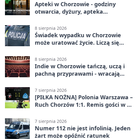
Apteki w Chorzowie - godziny
otwarcia, dyżury, apteka
całodobowa
8 sierpnia 2026
Świadek wypadku w Chorzowie
może uratować życie. Liczą się
sekundy
8 sierpnia 2026
Indie w Chorzowie tańczą, uczą i
pachną przyprawami - wracają
„Indyjskie Opowieści”
7 sierpnia 2026
[PIŁKA NOŻNA] Polonia Warszawa –
Ruch Chorzów 1:1. Remis gości w 3.
kolejce Betclic 1. ligi
7 sierpnia 2026
Numer 112 nie jest infolinią. Jeden
żart może opóźnić ratunek