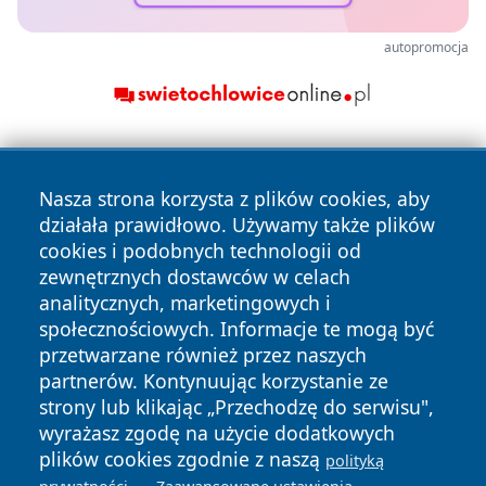
autopromocja
Nasza strona korzysta z plików cookies, aby
działała prawidłowo. Używamy także plików
cookies i podobnych technologii od
zewnętrznych dostawców w celach
Copyright © 2026 wrotachorzowa.pl Wszystkie prawa
analitycznych, marketingowych i
zastrzeżone.
społecznościowych. Informacje te mogą być
przetwarzane również przez naszych
partnerów. Kontynuując korzystanie ze
Polityka
Polityka
News
Autorzy
strony lub klikając „Przechodzę do serwisu",
Prywatności
Cookies
wyrażasz zgodę na użycie dodatkowych
plików cookies zgodnie z naszą
polityką
.
.