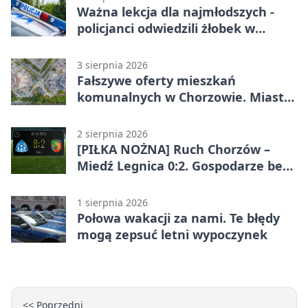
Ważna lekcja dla najmłodszych -
policjanci odwiedzili żłobek w
Chorzowie
3 sierpnia 2026
Fałszywe oferty mieszkań
komunalnych w Chorzowie. Miasto
ostrzega
2 sierpnia 2026
[PIŁKA NOŻNA] Ruch Chorzów –
Miedź Legnica 0:2. Gospodarze bez
punktów w Betclic 1. lidze
1 sierpnia 2026
Połowa wakacji za nami. Te błędy
mogą zepsuć letni wypoczynek
<< Poprzedni