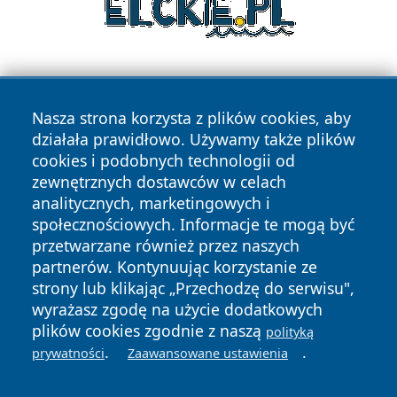
Nasza strona korzysta z plików cookies, aby
działała prawidłowo. Używamy także plików
cookies i podobnych technologii od
zewnętrznych dostawców w celach
Copyright © 2026 wrotachorzowa.pl Wszystkie prawa
analitycznych, marketingowych i
zastrzeżone.
społecznościowych. Informacje te mogą być
przetwarzane również przez naszych
partnerów. Kontynuując korzystanie ze
Polityka
Polityka
News
Autorzy
strony lub klikając „Przechodzę do serwisu",
Prywatności
Cookies
wyrażasz zgodę na użycie dodatkowych
plików cookies zgodnie z naszą
polityką
.
.
prywatności
Zaawansowane ustawienia