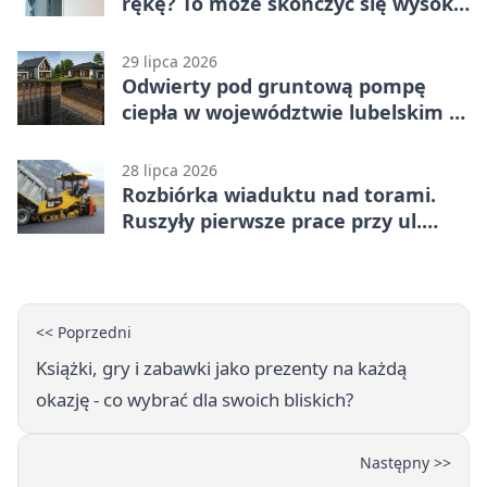
rękę? To może skończyć się wysoką
karą
29 lipca 2026
Odwierty pod gruntową pompę
ciepła w województwie lubelskim -
co trzeba o nich wiedzieć?
28 lipca 2026
Rozbiórka wiaduktu nad torami.
Ruszyły pierwsze prace przy ul.
Nowej
<< Poprzedni
Książki, gry i zabawki jako prezenty na każdą
okazję - co wybrać dla swoich bliskich?
Następny >>