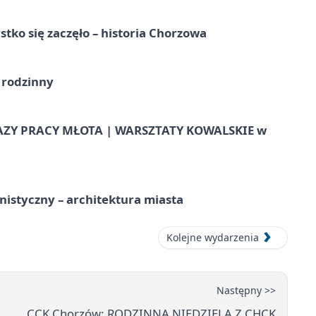
tko się zaczęło – historia Chorzowa
 rodzinny
AZY PRACY MŁOTA | WARSZTATY KOWALSKIE w
istyczny – architektura miasta
Kolejne wydarzenia
Następny >>
CCK Chorzów: RODZINNA NIEDZIELA Z CHCK