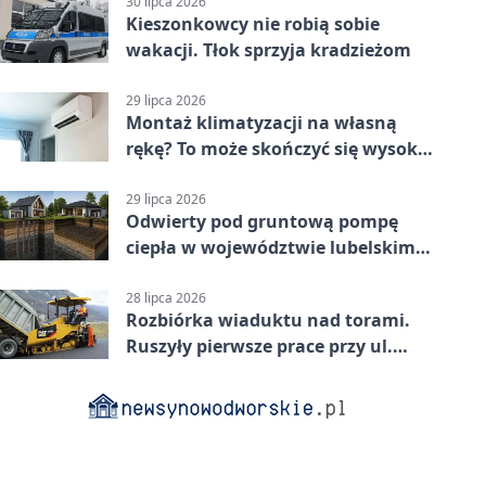
30 lipca 2026
Kieszonkowcy nie robią sobie
wakacji. Tłok sprzyja kradzieżom
29 lipca 2026
Montaż klimatyzacji na własną
rękę? To może skończyć się wysoką
karą
29 lipca 2026
Odwierty pod gruntową pompę
ciepła w województwie lubelskim -
co trzeba o nich wiedzieć?
28 lipca 2026
Rozbiórka wiaduktu nad torami.
Ruszyły pierwsze prace przy ul.
Nowej