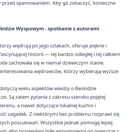
ony przed spamowaniem. Aby go zobaczyć, konieczne
skidzie Wyspowym - spotkanie z autorami
órzy wędrują po jego szlakach, oferuje piękne i
ascynującej historii ― tej bardzo odległej i tej całkiem
roda zachowała się w niemal dziewiczym stanie.
ainteresowania wędrowców, którzy wybierają wyższe
dotyczą wielu aspektów wiedzy o Beskidzie
e. Są zatem pytania z zakresu szeroko pojętej
i terenu, a nawet dotyczące lokalnej kuchni i
ość zagadek. Z niektórymi bez problemu rozprawi się
szych poszukiwań. Wszystkie jednak pomogą lepiej
ym albo przywołają miłe wspomnienia po powrocie z