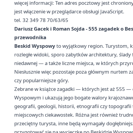
więcej informacji: Ten adres pocztowy jest chroni
jest włączenie w przeglądarce obsługi JavaScript.
tel. 32 349 78 70/63/65
Dariusz Gacek i Roman Sojda - 555 zagadek o Be
przewodnika
Beskid Wyspowy
to wyjątkowy region. Turystom, kt
rozległe widoki, sporo zabytków architektury, ślady f
niedawnej ― a także liczne miejsca, w których przy
Niesłusznie więc pozostaje poza głównym nurtem z
czy popularniejsze góry.
Zebrane w książce zagadki ― których jest aż 555 ― 
Wyspowym i ukazują jego bogate walory krajoznawcz
geografii, geologii, historii, etnografii czy topografi
miejscowych ciekawostek. Różna jest również trudn
przeciętny turysta, inne będą wymagały dogłębniej
przygotować się na wycieczkę po Beskidzie Wyspow