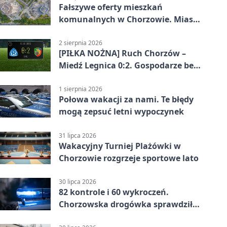
Fałszywe oferty mieszkań
komunalnych w Chorzowie. Miasto
ostrzega
2 sierpnia 2026
[PIŁKA NOŻNA] Ruch Chorzów –
Miedź Legnica 0:2. Gospodarze bez
punktów w Betclic 1. lidze
1 sierpnia 2026
Połowa wakacji za nami. Te błędy
mogą zepsuć letni wypoczynek
31 lipca 2026
Wakacyjny Turniej Plażówki w
Chorzowie rozgrzeje sportowe lato
30 lipca 2026
82 kontrole i 60 wykroczeń.
Chorzowska drogówka sprawdziła
jednoślady