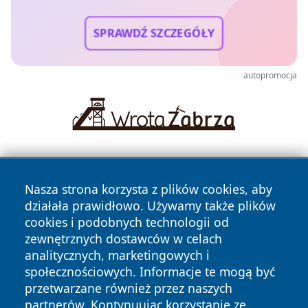
SPRAWDŹ SZCZEGÓŁY
autopromocja
Nasza strona korzysta z plików cookies, aby
działała prawidłowo. Używamy także plików
cookies i podobnych technologii od
zewnętrznych dostawców w celach
Copyright © 2026 wrotachorzowa.pl Wszystkie prawa
analitycznych, marketingowych i
zastrzeżone.
społecznościowych. Informacje te mogą być
przetwarzane również przez naszych
partnerów. Kontynuując korzystanie ze
Polityka
Polityka