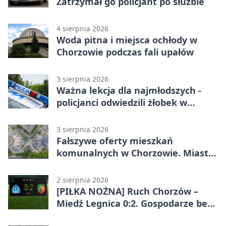
Zatrzymał go policjant po służbie
4 sierpnia 2026
Woda pitna i miejsca ochłody w
Chorzowie podczas fali upałów
3 sierpnia 2026
Ważna lekcja dla najmłodszych -
policjanci odwiedzili żłobek w
Chorzowie
3 sierpnia 2026
Fałszywe oferty mieszkań
komunalnych w Chorzowie. Miasto
ostrzega
2 sierpnia 2026
[PIŁKA NOŻNA] Ruch Chorzów –
Miedź Legnica 0:2. Gospodarze bez
punktów w Betclic 1. lidze