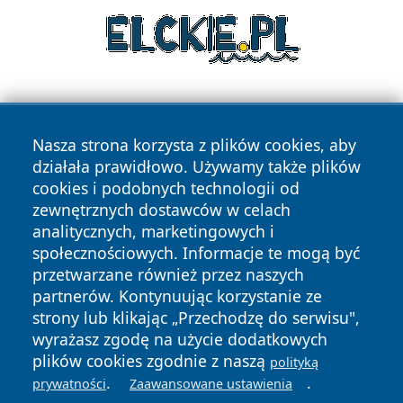
Nasza strona korzysta z plików cookies, aby
działała prawidłowo. Używamy także plików
cookies i podobnych technologii od
zewnętrznych dostawców w celach
Copyright © 2026 wrotachorzowa.pl Wszystkie prawa
analitycznych, marketingowych i
zastrzeżone.
społecznościowych. Informacje te mogą być
przetwarzane również przez naszych
partnerów. Kontynuując korzystanie ze
Polityka
Polityka
News
Autorzy
strony lub klikając „Przechodzę do serwisu",
Prywatności
Cookies
wyrażasz zgodę na użycie dodatkowych
plików cookies zgodnie z naszą
polityką
.
.
prywatności
Zaawansowane ustawienia