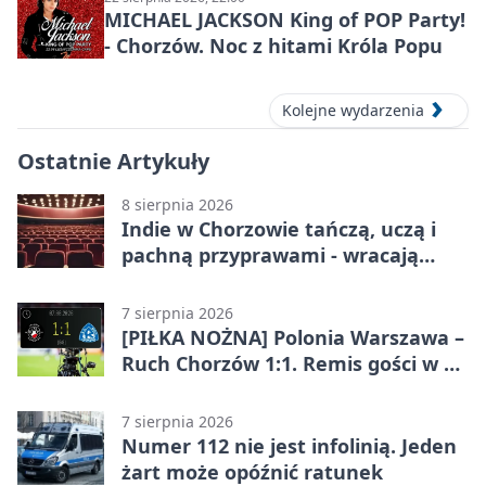
MICHAEL JACKSON King of POP Party!
- Chorzów. Noc z hitami Króla Popu
Kolejne wydarzenia
Ostatnie Artykuły
8 sierpnia 2026
Indie w Chorzowie tańczą, uczą i
pachną przyprawami - wracają
„Indyjskie Opowieści”
7 sierpnia 2026
[PIŁKA NOŻNA] Polonia Warszawa –
Ruch Chorzów 1:1. Remis gości w 3.
kolejce Betclic 1. ligi
7 sierpnia 2026
Numer 112 nie jest infolinią. Jeden
żart może opóźnić ratunek