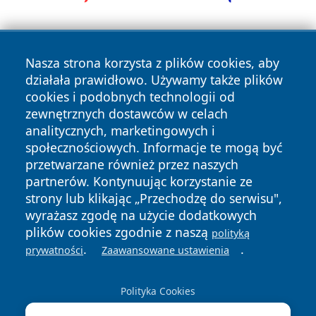
Nasza strona korzysta z plików cookies, aby
działała prawidłowo. Używamy także plików
cookies i podobnych technologii od
zewnętrznych dostawców w celach
Copyright © 2026 wrotachorzowa.pl Wszystkie prawa
analitycznych, marketingowych i
zastrzeżone.
społecznościowych. Informacje te mogą być
przetwarzane również przez naszych
partnerów. Kontynuując korzystanie ze
Polityka
Polityka
News
Autorzy
strony lub klikając „Przechodzę do serwisu",
Prywatności
Cookies
wyrażasz zgodę na użycie dodatkowych
plików cookies zgodnie z naszą
polityką
.
.
prywatności
Zaawansowane ustawienia
Polityka Cookies