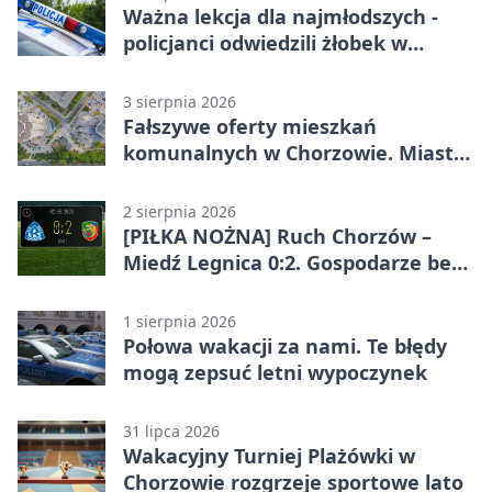
Ważna lekcja dla najmłodszych -
policjanci odwiedzili żłobek w
Chorzowie
3 sierpnia 2026
Fałszywe oferty mieszkań
komunalnych w Chorzowie. Miasto
ostrzega
2 sierpnia 2026
[PIŁKA NOŻNA] Ruch Chorzów –
Miedź Legnica 0:2. Gospodarze bez
punktów w Betclic 1. lidze
1 sierpnia 2026
Połowa wakacji za nami. Te błędy
mogą zepsuć letni wypoczynek
31 lipca 2026
Wakacyjny Turniej Plażówki w
Chorzowie rozgrzeje sportowe lato