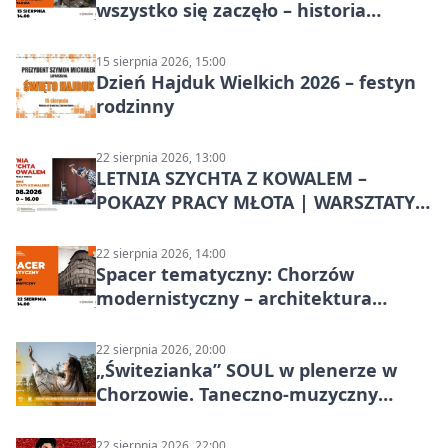
wszystko się zaczęło – historia
Chorzowa
15 sierpnia 2026, 15:00
Dzień Hajduk Wielkich 2026 – festyn
rodzinny
22 sierpnia 2026, 13:00
LETNIA SZYCHTA Z KOWALEM –
POKAZY PRACY MŁOTA | WARSZTATY
KOWALSKIE w Chorzowie
22 sierpnia 2026, 14:00
Spacer tematyczny: Chorzów
modernistyczny – architektura
miasta
22 sierpnia 2026, 20:00
„Świtezianka” SOUL w plenerze w
Chorzowie. Taneczno-muzyczny
spektakl przy SP 25
22 sierpnia 2026, 22:00