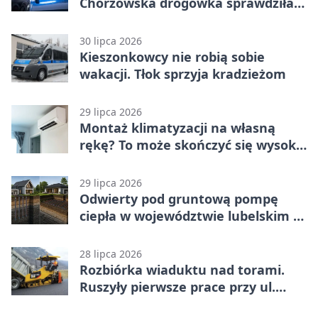
Chorzowska drogówka sprawdziła
jednoślady
30 lipca 2026
Kieszonkowcy nie robią sobie
wakacji. Tłok sprzyja kradzieżom
29 lipca 2026
Montaż klimatyzacji na własną
rękę? To może skończyć się wysoką
karą
29 lipca 2026
Odwierty pod gruntową pompę
ciepła w województwie lubelskim -
co trzeba o nich wiedzieć?
28 lipca 2026
Rozbiórka wiaduktu nad torami.
Ruszyły pierwsze prace przy ul.
Nowej