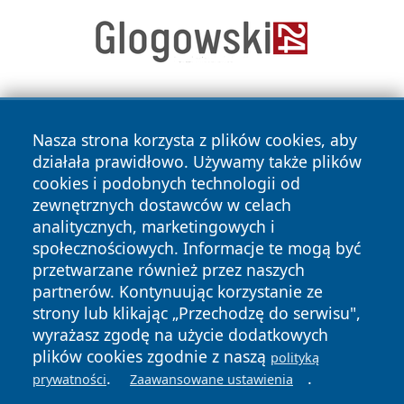
Nasza strona korzysta z plików cookies, aby
działała prawidłowo. Używamy także plików
cookies i podobnych technologii od
zewnętrznych dostawców w celach
Copyright © 2026 wrotachorzowa.pl Wszystkie prawa
analitycznych, marketingowych i
zastrzeżone.
społecznościowych. Informacje te mogą być
przetwarzane również przez naszych
partnerów. Kontynuując korzystanie ze
Polityka
Polityka
News
Autorzy
strony lub klikając „Przechodzę do serwisu",
Prywatności
Cookies
wyrażasz zgodę na użycie dodatkowych
plików cookies zgodnie z naszą
polityką
.
.
prywatności
Zaawansowane ustawienia