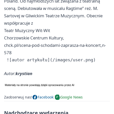
Poland. Od najmłodszych lat związana z teatralną
sceną. Debiutowała w musicalu Ragtime” reż. M.
Sartovej w Gliwickim Teatrze Muzycznym. Obecnie
współpracuje z
Teatr Muzyczny Wit-Wit
Chorzowskie Centrum Kultury,
chck.pl/scena-pod-schodami-zaprasza-na-koncert,n-
578
Autor:
krystian
Zaobserwuj nas!
Facebook
Google News
Nadchodzące wydarzenia