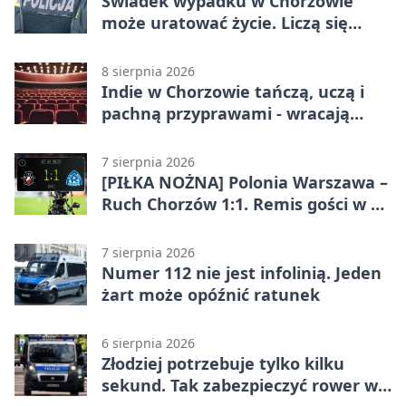
Świadek wypadku w Chorzowie
może uratować życie. Liczą się
sekundy
8 sierpnia 2026
Indie w Chorzowie tańczą, uczą i
pachną przyprawami - wracają
„Indyjskie Opowieści”
7 sierpnia 2026
[PIŁKA NOŻNA] Polonia Warszawa –
Ruch Chorzów 1:1. Remis gości w 3.
kolejce Betclic 1. ligi
7 sierpnia 2026
Numer 112 nie jest infolinią. Jeden
żart może opóźnić ratunek
6 sierpnia 2026
Złodziej potrzebuje tylko kilku
sekund. Tak zabezpieczyć rower w