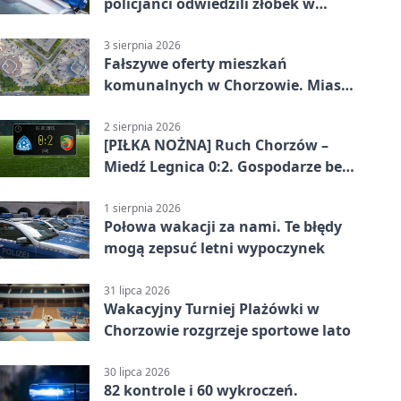
policjanci odwiedzili żłobek w
Chorzowie
3 sierpnia 2026
Fałszywe oferty mieszkań
komunalnych w Chorzowie. Miasto
ostrzega
2 sierpnia 2026
[PIŁKA NOŻNA] Ruch Chorzów –
Miedź Legnica 0:2. Gospodarze bez
punktów w Betclic 1. lidze
1 sierpnia 2026
Połowa wakacji za nami. Te błędy
mogą zepsuć letni wypoczynek
31 lipca 2026
Wakacyjny Turniej Plażówki w
Chorzowie rozgrzeje sportowe lato
30 lipca 2026
82 kontrole i 60 wykroczeń.