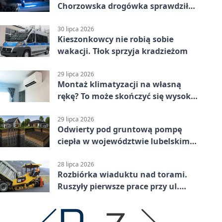
Chorzowska drogówka sprawdziła
jednoślady
30 lipca 2026
Kieszonkowcy nie robią sobie
wakacji. Tłok sprzyja kradzieżom
29 lipca 2026
Montaż klimatyzacji na własną
rękę? To może skończyć się wysoką
karą
29 lipca 2026
Odwierty pod gruntową pompę
ciepła w województwie lubelskim -
co trzeba o nich wiedzieć?
28 lipca 2026
Rozbiórka wiaduktu nad torami.
Ruszyły pierwsze prace przy ul.
Nowej