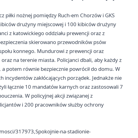
mecz piłki nożnej pomiędzy Ruch-em
Chorzów
i GKS
kibiców drużyny miejscowej i 100 kibiców drużyny
nci z katowickiego oddziału prewencji oraz z
bezpieczenia skierowano przewodników psów
espołu konnego. Mundurowi z prewencji oraz
oraz na terenie miasta. Policjanci dbali, aby każdy z
, a potem równie bezpiecznie powrócił do domu. W
h incydentów zakłócających po­rządek. Jednakże nie
łożyli łącznie 10 mandatów karnych oraz zastosowali 7
czenia. W policyjnej akcji związanej z
licjantów i 200 pracowników służby ochrony
omosci/317973,Spokojnie-na-stadionie-