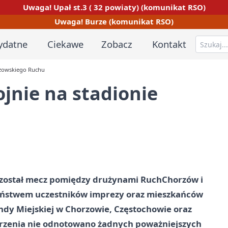
Uwaga! Upał st.3 ( 32 powiaty) (komunikat RSO)
Uwaga! Burze (komunikat RSO)
ydatne
Ciekawe
Zobacz
Kontakt
rzowskiego Ruchu
ojnie na stadionie
y został mecz pomiędzy drużynami Ruch
Chorzów
i
zeństwem uczestników imprezy oraz mieszkańców
endy Miejskiej w Chorzowie, Częstochowie oraz
arzenia nie odnotowano żadnych poważniejszych