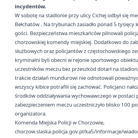
incydentów.
W sobotę na stadionie przy ulicy Cichej odbył się 
Bełchatów
. Na trybunach zasiadło ponad 5 tysięcy 
gości. Bezpieczeństwa mieszkańców pilnowali policja
chorzowskiej komendy miejskiej. Dodatkowo do za
służbowych oraz policjantów z częstochowskiego z
kryminalni byli obecni w rejonie sportowego obiektu 
uczestników meczu bez przeszkód dotarł na stadion
trakcie działań mundurowi nie odnotowali poważnyc
wszyscy kibice potrafili się zachować. Policjanci na
środków oddziaływania wychowawczego w postaci pou
zabezpieczeniem meczu uczestniczyło blisko 100 po
organizatora.
Komenda Miejska Policji w Chorzowie,
chorzow.slaska.policja.gov.pl/ka5/informacje/wiad