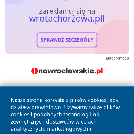
Zareklamuj się na
wrotachorzowa.pl!
SPRAWDŹ SZCZEGÓŁY
autopromocja
Nasza strona korzysta z plików cookies, aby
działała prawidłowo. Używamy także plików
cookies i podobnych technologii od
zewnętrznych dostawców w celach
Copyright © 2026 wrotachorzowa.pl Wszystkie prawa
analitycznych, marketingowych i
zastrzeżone.