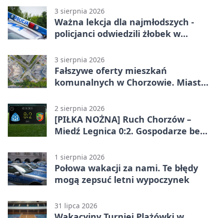
3 sierpnia 2026
Ważna lekcja dla najmłodszych -
policjanci odwiedzili żłobek w
Chorzowie
3 sierpnia 2026
Fałszywe oferty mieszkań
komunalnych w Chorzowie. Miasto
ostrzega
2 sierpnia 2026
[PIŁKA NOŻNA] Ruch Chorzów –
Miedź Legnica 0:2. Gospodarze bez
punktów w Betclic 1. lidze
1 sierpnia 2026
Połowa wakacji za nami. Te błędy
mogą zepsuć letni wypoczynek
31 lipca 2026
Wakacyjny Turniej Plażówki w