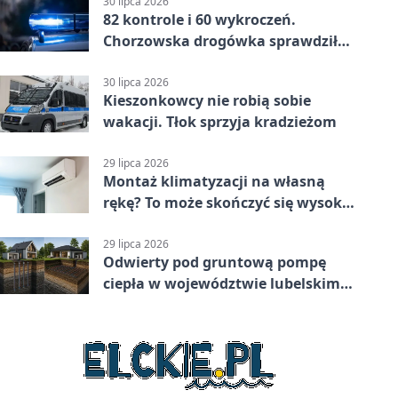
30 lipca 2026
82 kontrole i 60 wykroczeń.
Chorzowska drogówka sprawdziła
jednoślady
30 lipca 2026
Kieszonkowcy nie robią sobie
wakacji. Tłok sprzyja kradzieżom
29 lipca 2026
Montaż klimatyzacji na własną
rękę? To może skończyć się wysoką
karą
29 lipca 2026
Odwierty pod gruntową pompę
ciepła w województwie lubelskim -
co trzeba o nich wiedzieć?