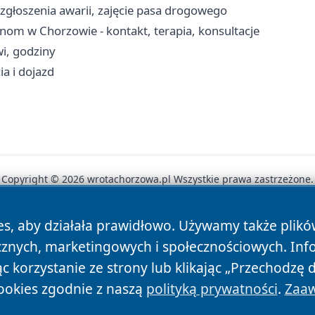
 zgłoszenia awarii, zajęcie pasa drogowego
m w Chorzowie - kontakt, terapia, konsultacje
wi, godziny
ia i dojazd
Copyright © 2026 wrotachorzowa.pl Wszystkie prawa zastrzeżone.
es, aby działała prawidłowo. Używamy także plik
News
Autorzy
Polityka Prywatności
Polityka Cookie
cznych, marketingowych i społecznościowych. Inf
 korzystanie ze strony lub klikając „Przechodzę 
ookies zgodnie z naszą
polityką prywatności
.
Zaaw