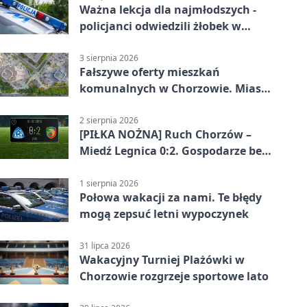
Ważna lekcja dla najmłodszych -
policjanci odwiedzili żłobek w
Chorzowie
3 sierpnia 2026
Fałszywe oferty mieszkań
komunalnych w Chorzowie. Miasto
ostrzega
2 sierpnia 2026
[PIŁKA NOŻNA] Ruch Chorzów –
Miedź Legnica 0:2. Gospodarze bez
punktów w Betclic 1. lidze
1 sierpnia 2026
Połowa wakacji za nami. Te błędy
mogą zepsuć letni wypoczynek
31 lipca 2026
Wakacyjny Turniej Plażówki w
Chorzowie rozgrzeje sportowe lato