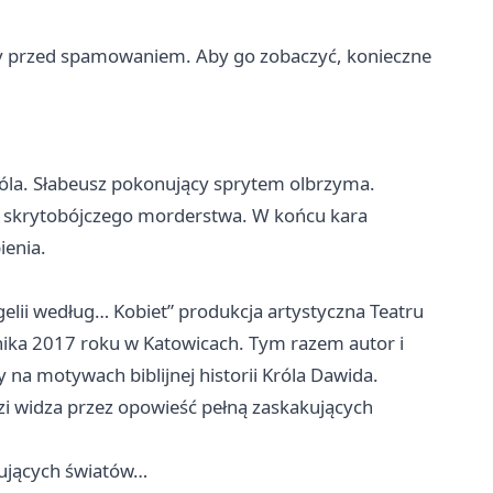
ony przed spamowaniem. Aby go zobaczyć, konieczne
óla. Słabeusz pokonujący sprytem olbrzyma.
i skrytobójczego morderstwa. W końcu kara
ienia.
ngelii według… Kobiet” produkcja artystyczna Teatru
nika 2017 roku w Katowicach. Tym razem autor i
 na motywach biblijnej historii Króla Dawida.
i widza przez opowieść pełną zaskakujących
tujących światów…