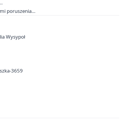
i…
zami poruszenia…
lia Wysypoł
iszka-3659