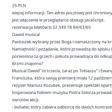
25 PLN
więcej informacji: Ten adres pocztowy jest chroni
jest włączenie w przeglądarce obsługi JavaScript.
rezerwacja biletów:b 32 349 78 84/63/65
Dawid musical
Pastuszek wybrany przez Boga i namaszczony na kr
Namiętność i pożądanie, które prowadzą do spisku 
poniesiona za grzech i pokuta prowadząca do odkup
Brzmi znajomo?
Musical Dawid” to trzecia, zaraz po Tobiaszu” i Ewa
Franciszka, która swoją premierę miała 12 paździer
reżyser Mariusz Kozubek, prezentuje spektakl oparty
Inspirowana folkiem muzyka Piotra Solorza prowadz
zwrotów akcji.
- bohater, który zabiera odbiorcę do dwóch kontras