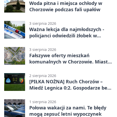
Woda pitna i miejsca ochłody w
Chorzowie podczas fali upałów
3 sierpnia 2026
Ważna lekcja dla najmłodszych -
policjanci odwiedzili żłobek w
Chorzowie
3 sierpnia 2026
Fałszywe oferty mieszkań
komunalnych w Chorzowie. Miasto
ostrzega
2 sierpnia 2026
[PIŁKA NOŻNA] Ruch Chorzów –
Miedź Legnica 0:2. Gospodarze bez
punktów w Betclic 1. lidze
1 sierpnia 2026
Połowa wakacji za nami. Te błędy
mogą zepsuć letni wypoczynek