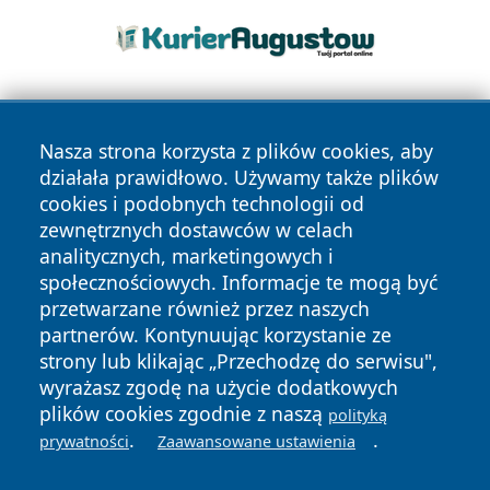
Nasza strona korzysta z plików cookies, aby
działała prawidłowo. Używamy także plików
cookies i podobnych technologii od
zewnętrznych dostawców w celach
Copyright © 2026 wrotachorzowa.pl Wszystkie prawa
analitycznych, marketingowych i
zastrzeżone.
społecznościowych. Informacje te mogą być
przetwarzane również przez naszych
partnerów. Kontynuując korzystanie ze
Polityka
Polityka
News
Autorzy
strony lub klikając „Przechodzę do serwisu",
Prywatności
Cookies
wyrażasz zgodę na użycie dodatkowych
plików cookies zgodnie z naszą
polityką
.
.
prywatności
Zaawansowane ustawienia