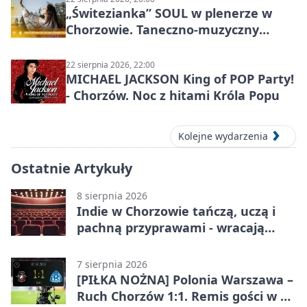
„Świtezianka” SOUL w plenerze w
Chorzowie. Taneczno-muzyczny
spektakl przy SP 25
22 sierpnia 2026, 22:00
MICHAEL JACKSON King of POP Party!
- Chorzów. Noc z hitami Króla Popu
Kolejne wydarzenia
Ostatnie Artykuły
8 sierpnia 2026
Indie w Chorzowie tańczą, uczą i
pachną przyprawami - wracają
„Indyjskie Opowieści”
7 sierpnia 2026
[PIŁKA NOŻNA] Polonia Warszawa –
Ruch Chorzów 1:1. Remis gości w 3.