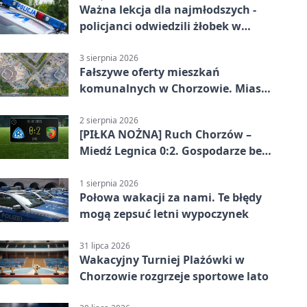
Ważna lekcja dla najmłodszych -
policjanci odwiedzili żłobek w
Chorzowie
3 sierpnia 2026
Fałszywe oferty mieszkań
komunalnych w Chorzowie. Miasto
ostrzega
2 sierpnia 2026
[PIŁKA NOŻNA] Ruch Chorzów –
Miedź Legnica 0:2. Gospodarze bez
punktów w Betclic 1. lidze
1 sierpnia 2026
Połowa wakacji za nami. Te błędy
mogą zepsuć letni wypoczynek
31 lipca 2026
Wakacyjny Turniej Plażówki w
Chorzowie rozgrzeje sportowe lato