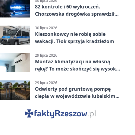
30 lipca 2026
82 kontrole i 60 wykroczeń.
Chorzowska drogówka sprawdziła
jednoślady
30 lipca 2026
Kieszonkowcy nie robią sobie
wakacji. Tłok sprzyja kradzieżom
29 lipca 2026
Montaż klimatyzacji na własną
rękę? To może skończyć się wysoką
karą
29 lipca 2026
Odwierty pod gruntową pompę
ciepła w województwie lubelskim -
co trzeba o nich wiedzieć?