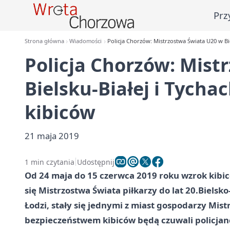
Prz
Strona główna
Wiadomości
Policja Chorzów: Mistrzostwa Świata U20 w Bie
Policja Chorzów: Mist
Bielsku-Białej i Tychac
kibiców
21 maja 2019
1 min czytania
Udostępnij
Od 24 maja do 15 czerwca 2019 roku wzrok kibi
się Mistrzostwa Świata piłkarzy do lat 20.
Bielsko
Łodzi, stały się jednymi z miast gospodarzy Mis
bezpieczeństwem kibiców będą czuwali policjanci