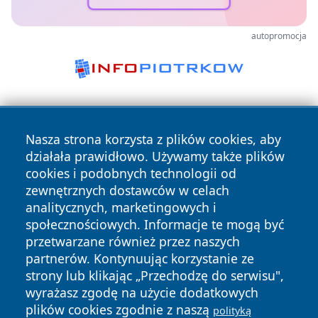
autopromocja
Nasza strona korzysta z plików cookies, aby
działała prawidłowo. Używamy także plików
cookies i podobnych technologii od
zewnętrznych dostawców w celach
Copyright © 2026 wrotachorzowa.pl Wszystkie prawa
analitycznych, marketingowych i
zastrzeżone.
społecznościowych. Informacje te mogą być
przetwarzane również przez naszych
partnerów. Kontynuując korzystanie ze
Polityka
Polityka
News
Autorzy
strony lub klikając „Przechodzę do serwisu",
Prywatności
Cookies
wyrażasz zgodę na użycie dodatkowych
plików cookies zgodnie z naszą
polityką