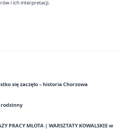
w i ich interpretacji.
tko się zaczęło – historia Chorzowa
 rodzinny
AZY PRACY MŁOTA | WARSZTATY KOWALSKIE w