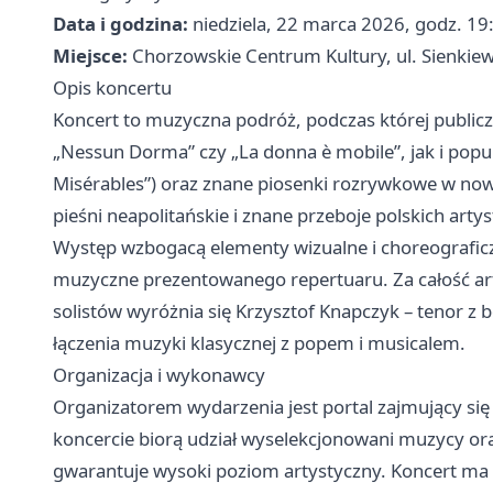
Data i godzina:
niedziela, 22 marca 2026, godz. 1
Miejsce:
Chorzowskie Centrum Kultury, ul. Sienkie
Opis koncertu
Koncert to muzyczna podróż, podczas której publiczn
„Nessun Dorma” czy „La donna è mobile”, jak i popu
Misérables”) oraz znane piosenki rozrywkowe w now
pieśni neapolitańskie i znane przeboje polskich arty
Występ wzbogacą elementy wizualne i choreograficz
muzyczne prezentowanego repertuaru. Za całość ar
solistów wyróżnia się Krzysztof Knapczyk – tenor 
łączenia muzyki klasycznej z popem i musicalem.
Organizacja i wykonawcy
Organizatorem wydarzenia jest portal zajmujący się
koncercie biorą udział wyselekcjonowani muzycy ora
gwarantuje wysoki poziom artystyczny. Koncert ma n