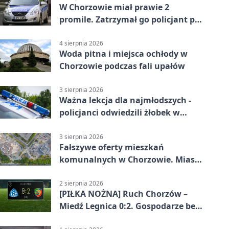
W Chorzowie miał prawie 2
promile. Zatrzymał go policjant po
służbie
4 sierpnia 2026
Woda pitna i miejsca ochłody w
Chorzowie podczas fali upałów
3 sierpnia 2026
Ważna lekcja dla najmłodszych -
policjanci odwiedzili żłobek w
Chorzowie
3 sierpnia 2026
Fałszywe oferty mieszkań
komunalnych w Chorzowie. Miasto
ostrzega
2 sierpnia 2026
[PIŁKA NOŻNA] Ruch Chorzów –
Miedź Legnica 0:2. Gospodarze bez
punktów w Betclic 1. lidze