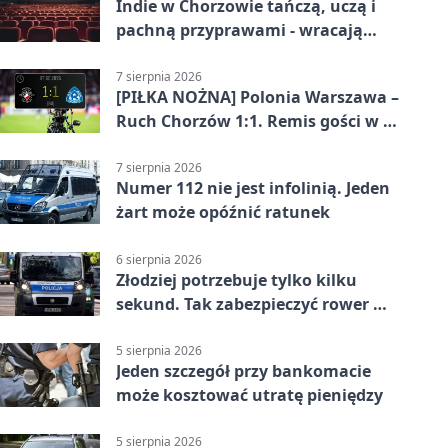
Indie w Chorzowie tańczą, uczą i
pachną przyprawami - wracają
„Indyjskie Opowieści”
7 sierpnia 2026
[PIŁKA NOŻNA] Polonia Warszawa –
Ruch Chorzów 1:1. Remis gości w 3.
kolejce Betclic 1. ligi
7 sierpnia 2026
Numer 112 nie jest infolinią. Jeden
żart może opóźnić ratunek
6 sierpnia 2026
Złodziej potrzebuje tylko kilku
sekund. Tak zabezpieczyć rower w
Chorzowie
5 sierpnia 2026
Jeden szczegół przy bankomacie
może kosztować utratę pieniędzy
5 sierpnia 2026