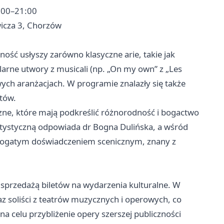
9:00–21:00
wicza 3, Chorzów
ość usłyszy zarówno klasyczne arie, takie jak
larne utwory z musicali (np. „On my own” z „Les
ych aranżacjach. W programie znalazły się także
stów.
ne, które mają podkreślić różnorodność i bogactwo
tystyczną odpowiada dr Bogna Dulińska, a wśród
z bogatym doświadczeniem scenicznym, znany z
 sprzedażą biletów na wydarzenia kulturalne. W
z soliści z teatrów muzycznych i operowych, co
a celu przybliżenie opery szerszej publiczności