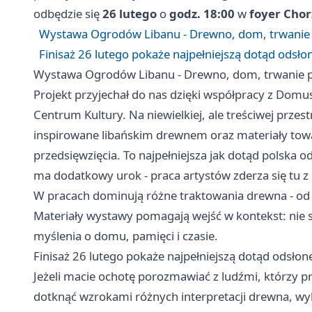
odbędzie się
26 lutego
o
godz. 18:00
w
foyer Cho
Wystawa Ogrodów Libanu - Drewno, dom, trwanie 
Finisaż 26 lutego pokaże najpełniejszą dotąd odsło
Wystawa Ogrodów Libanu - Drewno, dom, trwanie p
Projekt przyjechał do nas dzięki współpracy z Dom
Centrum Kultury. Na niewielkiej, ale treściwej przes
inspirowane libańskim drewnem oraz materiały towar
przedsięwzięcia. To najpełniejsza jak dotąd polska o
ma dodatkowy urok - praca artystów zderza się tu
W pracach dominują różne traktowania drewna - od 
Materiały wystawy pomagają wejść w kontekst: nie są
myślenia o domu, pamięci i czasie.
Finisaż 26 lutego pokaże najpełniejszą dotąd odsłon
Jeżeli macie ochotę porozmawiać z ludźmi, którzy p
dotknąć wzrokami różnych interpretacji drewna, wy