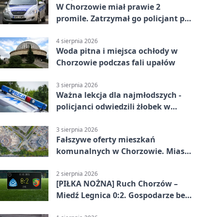
W Chorzowie miał prawie 2
promile. Zatrzymał go policjant po
służbie
4 sierpnia 2026
Woda pitna i miejsca ochłody w
Chorzowie podczas fali upałów
3 sierpnia 2026
Ważna lekcja dla najmłodszych -
policjanci odwiedzili żłobek w
Chorzowie
3 sierpnia 2026
Fałszywe oferty mieszkań
komunalnych w Chorzowie. Miasto
ostrzega
2 sierpnia 2026
[PIŁKA NOŻNA] Ruch Chorzów –
Miedź Legnica 0:2. Gospodarze bez
punktów w Betclic 1. lidze