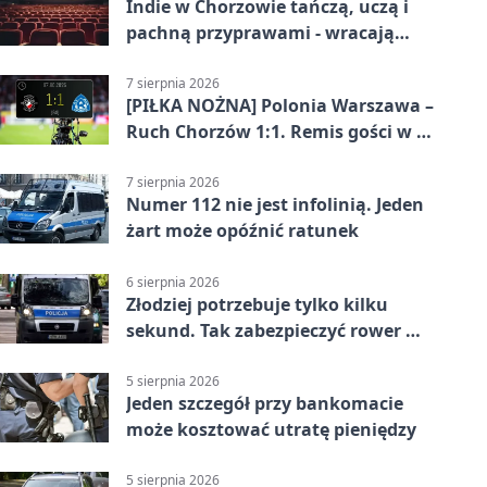
Indie w Chorzowie tańczą, uczą i
pachną przyprawami - wracają
„Indyjskie Opowieści”
7 sierpnia 2026
[PIŁKA NOŻNA] Polonia Warszawa –
Ruch Chorzów 1:1. Remis gości w 3.
kolejce Betclic 1. ligi
7 sierpnia 2026
Numer 112 nie jest infolinią. Jeden
żart może opóźnić ratunek
6 sierpnia 2026
Złodziej potrzebuje tylko kilku
sekund. Tak zabezpieczyć rower w
Chorzowie
5 sierpnia 2026
Jeden szczegół przy bankomacie
może kosztować utratę pieniędzy
5 sierpnia 2026