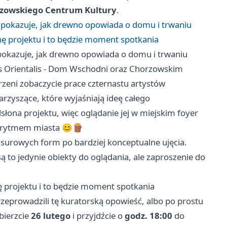
rzowskiego Centrum Kultury
.
pokazuje, jak drewno opowiada o domu i trwaniu
nę projektu i to będzie moment spotkania
okazuje, jak drewno opowiada o domu i trwaniu
us Orientalis - Dom Wschodni oraz Chorzowskim
trzeni zobaczycie prace czternastu artystów
zyszące, które wyjaśniają ideę całego
dsłona projektu, więc oglądanie jej w miejskim foyer
 z rytmem miasta 😊🪵
surowych form po bardziej konceptualne ujęcia.
 to jedynie obiekty do oglądania, ale zaproszenie do
ę projektu i to będzie moment spotkania
rzeprowadzili tę kuratorską opowieść, albo po prostu
bierzcie
26 lutego
i przyjdźcie o
godz. 18:00
do