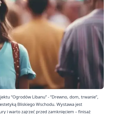
ojektu “Ogrodów Libanu” - “Drewno, dom, trwanie”,
i estetyką Bliskiego Wschodu. Wystawa jest
 i warto zajrzeć przed zamknięciem – finisaż