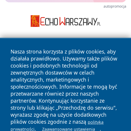
autopromocja
Nasza strona korzysta z plików cookies, aby
działała prawidłowo. Używamy także plików
cookies i podobnych technologii od
zewnętrznych dostawców w celach
Copyright © 2026 wrotachorzowa.pl Wszystkie prawa
analitycznych, marketingowych i
zastrzeżone.
społecznościowych. Informacje te mogą być
przetwarzane również przez naszych
partnerów. Kontynuując korzystanie ze
Polityka
Polityka
News
Autorzy
strony lub klikając „Przechodzę do serwisu",
Prywatności
Cookies
wyrażasz zgodę na użycie dodatkowych
plików cookies zgodnie z naszą
polityką
.
.
prywatności
Zaawansowane ustawienia