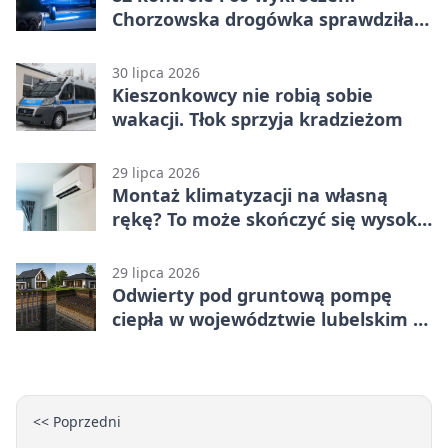
Chorzowska drogówka sprawdziła
jednoślady
30 lipca 2026
Kieszonkowcy nie robią sobie
wakacji. Tłok sprzyja kradzieżom
29 lipca 2026
Montaż klimatyzacji na własną
rękę? To może skończyć się wysoką
karą
29 lipca 2026
Odwierty pod gruntową pompę
ciepła w województwie lubelskim -
co trzeba o nich wiedzieć?
<< Poprzedni