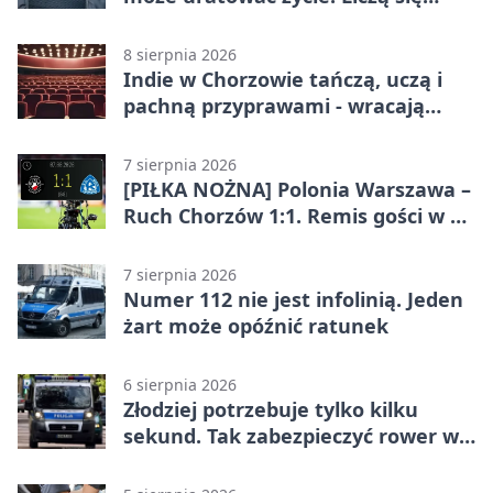
sekundy
8 sierpnia 2026
Indie w Chorzowie tańczą, uczą i
pachną przyprawami - wracają
„Indyjskie Opowieści”
7 sierpnia 2026
[PIŁKA NOŻNA] Polonia Warszawa –
Ruch Chorzów 1:1. Remis gości w 3.
kolejce Betclic 1. ligi
7 sierpnia 2026
Numer 112 nie jest infolinią. Jeden
żart może opóźnić ratunek
6 sierpnia 2026
Złodziej potrzebuje tylko kilku
sekund. Tak zabezpieczyć rower w
Chorzowie