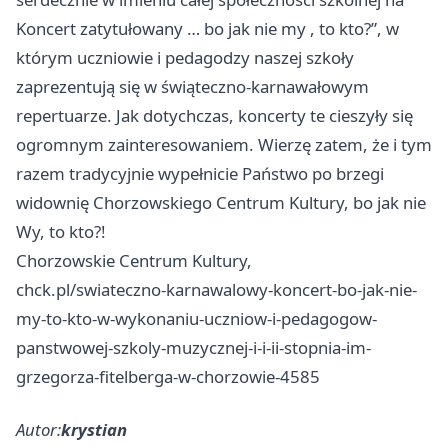
Koncert zatytułowany … bo jak nie my , to kto?”, w
którym uczniowie i pedagodzy naszej szkoły
zaprezentują się w świąteczno-karnawałowym
repertuarze. Jak dotychczas, koncerty te cieszyły się
ogromnym zainteresowaniem. Wierzę zatem, że i tym
razem tradycyjnie wypełnicie Państwo po brzegi
widownię Chorzowskiego Centrum Kultury, bo jak nie
Wy, to kto?!
Chorzowskie Centrum Kultury,
chck.pl/swiateczno-karnawalowy-koncert-bo-jak-nie-
my-to-kto-w-wykonaniu-uczniow-i-pedagogow-
panstwowej-szkoly-muzycznej-i-i-ii-stopnia-im-
grzegorza-fitelberga-w-chorzowie-4585
Autor:
krystian