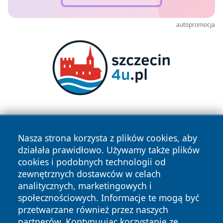
autopromocja
Nasza strona korzysta z plików cookies, aby
działała prawidłowo. Używamy także plików
cookies i podobnych technologii od
zewnętrznych dostawców w celach
Copyright © 2026 wrotachorzowa.pl Wszystkie prawa
analitycznych, marketingowych i
zastrzeżone.
społecznościowych. Informacje te mogą być
przetwarzane również przez naszych
partnerów. Kontynuując korzystanie ze
Polityka
Polityka