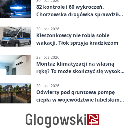
30 lipca 2026
82 kontrole i 60 wykroczeń.
Chorzowska drogówka sprawdziła
jednoślady
30 lipca 2026
Kieszonkowcy nie robią sobie
wakacji. Tłok sprzyja kradzieżom
29 lipca 2026
Montaż klimatyzacji na własną
rękę? To może skończyć się wysoką
karą
29 lipca 2026
Odwierty pod gruntową pompę
ciepła w województwie lubelskim -
co trzeba o nich wiedzieć?