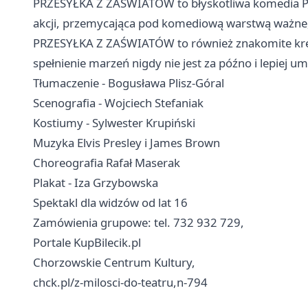
PRZESYŁKA Z ZAŚWIATÓW to błyskotliwa komedia Pau
akcji, przemycająca pod komediową warstwą ważne,
PRZESYŁKA Z ZAŚWIATÓW to również znakomite kreacj
spełnienie marzeń nigdy nie jest za późno i lepiej um
Tłumaczenie - Bogusława Plisz-Góral
Scenografia - Wojciech Stefaniak
Kostiumy - Sylwester Krupiński
Muzyka Elvis Presley i James Brown
Choreografia Rafał Maserak
Plakat - Iza Grzybowska
Spektakl dla widzów od lat 16
Zamówienia grupowe: tel. 732 932 729,
Portale KupBilecik.pl
Chorzowskie Centrum Kultury,
chck.pl/z-milosci-do-teatru,n-794