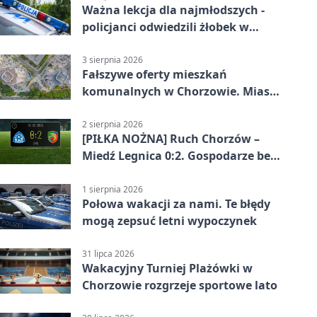
Ważna lekcja dla najmłodszych -
policjanci odwiedzili żłobek w
Chorzowie
3 sierpnia 2026
Fałszywe oferty mieszkań
komunalnych w Chorzowie. Miasto
ostrzega
2 sierpnia 2026
[PIŁKA NOŻNA] Ruch Chorzów –
Miedź Legnica 0:2. Gospodarze bez
punktów w Betclic 1. lidze
1 sierpnia 2026
Połowa wakacji za nami. Te błędy
mogą zepsuć letni wypoczynek
31 lipca 2026
Wakacyjny Turniej Plażówki w
Chorzowie rozgrzeje sportowe lato