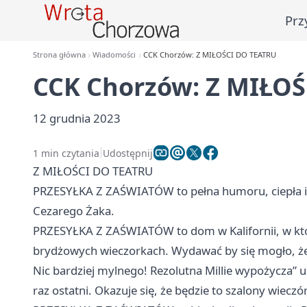
Prz
Strona główna
Wiadomości
CCK Chorzów: Z MIŁOŚCI DO TEATRU
CCK Chorzów: Z MIŁO
12 grudnia 2023
1 min czytania
Udostępnij
Z MIŁOŚCI DO TEATRU
PRZESYŁKA Z ZAŚWIATÓW to pełna humoru, ciepła i w
Cezarego Żaka.
PRZESYŁKA Z ZAŚWIATÓW to dom w Kalifornii, w który
brydżowych wieczorkach. Wydawać by się mogło, że ś
Nic bardziej mylnego! Rezolutna Millie wypożycza” u
raz ostatni. Okazuje się, że będzie to szalony wieczór