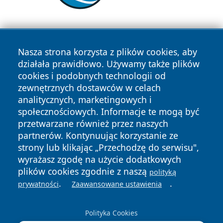
Nasza strona korzysta z plików cookies, aby
działała prawidłowo. Używamy także plików
cookies i podobnych technologii od
zewnętrznych dostawców w celach
Copyright © 2026 wrotachorzowa.pl Wszystkie prawa
analitycznych, marketingowych i
zastrzeżone.
społecznościowych. Informacje te mogą być
przetwarzane również przez naszych
partnerów. Kontynuując korzystanie ze
Polityka
Polityka
News
Autorzy
strony lub klikając „Przechodzę do serwisu",
Prywatności
Cookies
wyrażasz zgodę na użycie dodatkowych
plików cookies zgodnie z naszą
polityką
.
.
prywatności
Zaawansowane ustawienia
Polityka Cookies