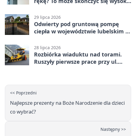
rękę? To może skończyć się wysoką
karą
29 lipca 2026
Odwierty pod gruntową pompę
ciepła w województwie lubelskim -
co trzeba o nich wiedzieć?
28 lipca 2026
Rozbiórka wiaduktu nad torami.
Ruszyły pierwsze prace przy ul.
Nowej
<< Poprzedni
Najlepsze prezenty na Boże Narodzenie dla dzieci
co wybrać?
Następny >>