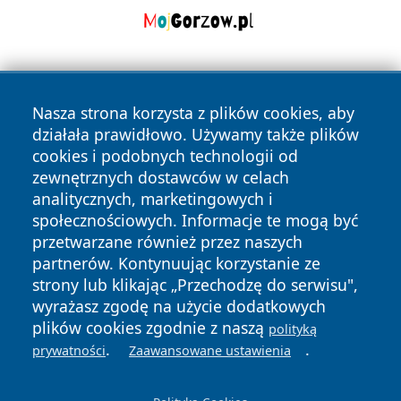
Nasza strona korzysta z plików cookies, aby
działała prawidłowo. Używamy także plików
cookies i podobnych technologii od
zewnętrznych dostawców w celach
Copyright © 2026 wrotachorzowa.pl Wszystkie prawa
analitycznych, marketingowych i
zastrzeżone.
społecznościowych. Informacje te mogą być
przetwarzane również przez naszych
partnerów. Kontynuując korzystanie ze
Polityka
Polityka
News
Autorzy
strony lub klikając „Przechodzę do serwisu",
Prywatności
Cookies
wyrażasz zgodę na użycie dodatkowych
plików cookies zgodnie z naszą
polityką
.
.
prywatności
Zaawansowane ustawienia