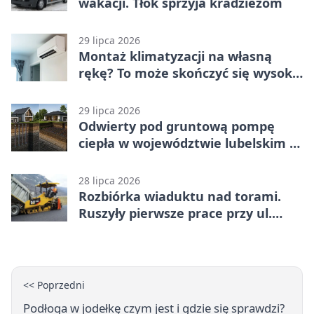
wakacji. Tłok sprzyja kradzieżom
29 lipca 2026
Montaż klimatyzacji na własną
rękę? To może skończyć się wysoką
karą
29 lipca 2026
Odwierty pod gruntową pompę
ciepła w województwie lubelskim -
co trzeba o nich wiedzieć?
28 lipca 2026
Rozbiórka wiaduktu nad torami.
Ruszyły pierwsze prace przy ul.
Nowej
<< Poprzedni
Podłoga w jodełkę czym jest i gdzie się sprawdzi?