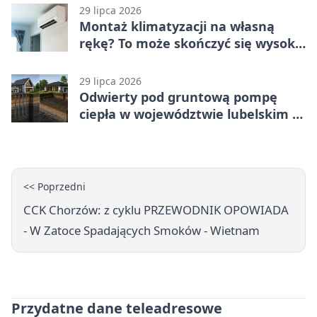
29 lipca 2026
Montaż klimatyzacji na własną
rękę? To może skończyć się wysoką
karą
29 lipca 2026
Odwierty pod gruntową pompę
ciepła w województwie lubelskim -
co trzeba o nich wiedzieć?
<< Poprzedni
CCK Chorzów: z cyklu PRZEWODNIK OPOWIADA
- W Zatoce Spadających Smoków - Wietnam
Przydatne dane teleadresowe