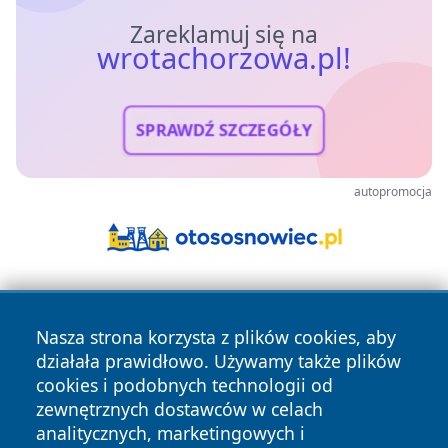
Zareklamuj się na
wrotachorzowa.pl!
SPRAWDŹ SZCZEGÓŁY
autopromocja
Nasza strona korzysta z plików cookies, aby
działała prawidłowo. Używamy także plików
cookies i podobnych technologii od
zewnętrznych dostawców w celach
Copyright © 2026 wrotachorzowa.pl Wszystkie prawa
analitycznych, marketingowych i
zastrzeżone.