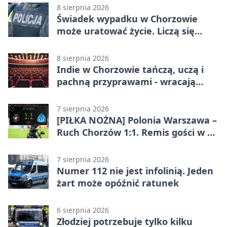
8 sierpnia 2026
Świadek wypadku w Chorzowie
może uratować życie. Liczą się
sekundy
8 sierpnia 2026
Indie w Chorzowie tańczą, uczą i
pachną przyprawami - wracają
„Indyjskie Opowieści”
7 sierpnia 2026
[PIŁKA NOŻNA] Polonia Warszawa –
Ruch Chorzów 1:1. Remis gości w 3.
kolejce Betclic 1. ligi
7 sierpnia 2026
Numer 112 nie jest infolinią. Jeden
żart może opóźnić ratunek
6 sierpnia 2026
Złodziej potrzebuje tylko kilku