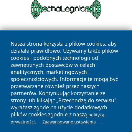
Nasza strona korzysta z plików cookies, aby
działała prawidłowo. Używamy także plików
cookies i podobnych technologii od
zewnętrznych dostawców w celach
Copyright © 2026 wrotachorzowa.pl Wszystkie prawa
analitycznych, marketingowych i
zastrzeżone.
społecznościowych. Informacje te mogą być
przetwarzane również przez naszych
partnerów. Kontynuując korzystanie ze
Polityka
Polityka
News
Autorzy
strony lub klikając „Przechodzę do serwisu",
Prywatności
Cookies
wyrażasz zgodę na użycie dodatkowych
plików cookies zgodnie z naszą
polityką
.
.
prywatności
Zaawansowane ustawienia