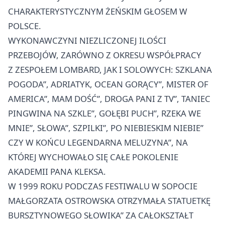
CHARAKTERYSTYCZNYM ŻEŃSKIM GŁOSEM W
POLSCE.
WYKONAWCZYNI NIEZLICZONEJ ILOŚCI
PRZEBOJÓW, ZARÓWNO Z OKRESU WSPÓŁPRACY
Z ZESPOŁEM LOMBARD, JAK I SOLOWYCH: SZKLANA
POGODA”, ADRIATYK, OCEAN GORĄCY”, MISTER OF
AMERICA”, MAM DOŚĆ”, DROGA PANI Z TV”, TANIEC
PINGWINA NA SZKLE”, GOŁĘBI PUCH”, RZEKA WE
MNIE”, SŁOWA”, SZPILKI”, PO NIEBIESKIM NIEBIE”
CZY W KOŃCU LEGENDARNA MELUZYNA”, NA
KTÓREJ WYCHOWAŁO SIĘ CAŁE POKOLENIE
AKADEMII PANA KLEKSA.
W 1999 ROKU PODCZAS FESTIWALU W SOPOCIE
MAŁGORZATA OSTROWSKA OTRZYMAŁA STATUETKĘ
BURSZTYNOWEGO SŁOWIKA” ZA CAŁOKSZTAŁT