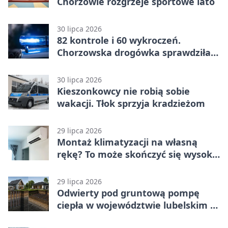
Chorzowie rozgrzeje sportowe lato
30 lipca 2026
82 kontrole i 60 wykroczeń.
Chorzowska drogówka sprawdziła
jednoślady
30 lipca 2026
Kieszonkowcy nie robią sobie
wakacji. Tłok sprzyja kradzieżom
29 lipca 2026
Montaż klimatyzacji na własną
rękę? To może skończyć się wysoką
karą
29 lipca 2026
Odwierty pod gruntową pompę
ciepła w województwie lubelskim -
co trzeba o nich wiedzieć?