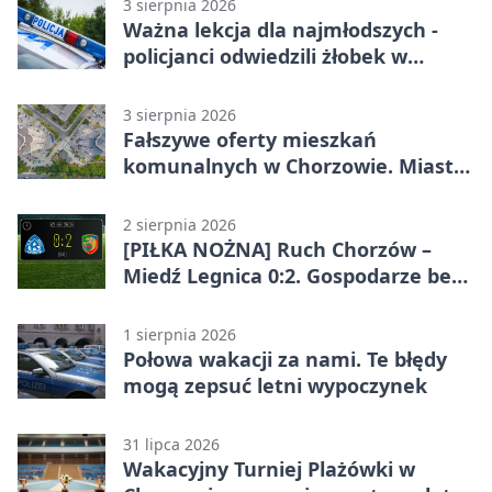
3 sierpnia 2026
Ważna lekcja dla najmłodszych -
policjanci odwiedzili żłobek w
Chorzowie
3 sierpnia 2026
Fałszywe oferty mieszkań
komunalnych w Chorzowie. Miasto
ostrzega
2 sierpnia 2026
[PIŁKA NOŻNA] Ruch Chorzów –
Miedź Legnica 0:2. Gospodarze bez
punktów w Betclic 1. lidze
1 sierpnia 2026
Połowa wakacji za nami. Te błędy
mogą zepsuć letni wypoczynek
31 lipca 2026
Wakacyjny Turniej Plażówki w