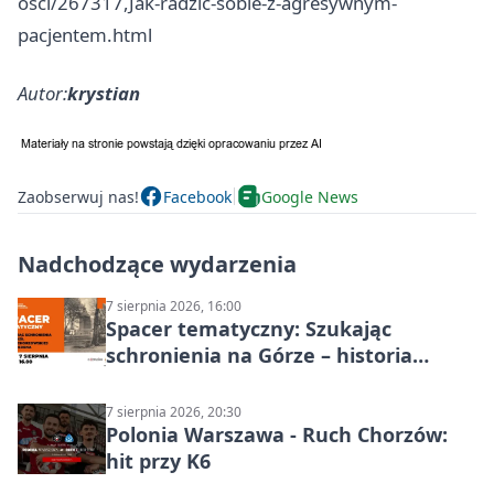
osci/267317,Jak-radzic-sobie-z-agresywnym-
pacjentem.html
Autor:
krystian
Zaobserwuj nas!
Facebook
Google News
Nadchodzące wydarzenia
7 sierpnia 2026, 16:00
Spacer tematyczny: Szukając
schronienia na Górze – historia
Chorzowa
7 sierpnia 2026, 20:30
Polonia Warszawa - Ruch Chorzów:
hit przy K6