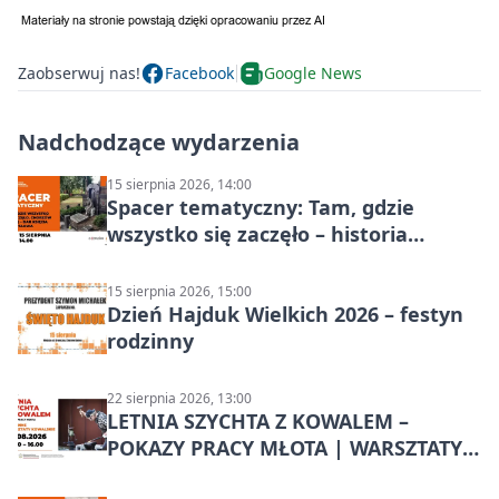
Zaobserwuj nas!
Facebook
Google News
Nadchodzące wydarzenia
15 sierpnia 2026, 14:00
Spacer tematyczny: Tam, gdzie
wszystko się zaczęło – historia
Chorzowa
15 sierpnia 2026, 15:00
Dzień Hajduk Wielkich 2026 – festyn
rodzinny
22 sierpnia 2026, 13:00
LETNIA SZYCHTA Z KOWALEM –
POKAZY PRACY MŁOTA | WARSZTATY
KOWALSKIE w Chorzowie