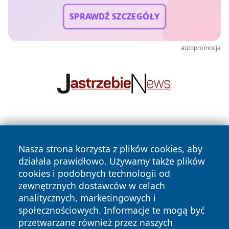
SPRAWDŹ SZCZEGÓŁY
autopromocja
Nasza strona korzysta z plików cookies, aby
działała prawidłowo. Używamy także plików
cookies i podobnych technologii od
zewnętrznych dostawców w celach
Copyright © 2026 wrotachorzowa.pl Wszystkie prawa
analitycznych, marketingowych i
zastrzeżone.
społecznościowych. Informacje te mogą być
przetwarzane również przez naszych