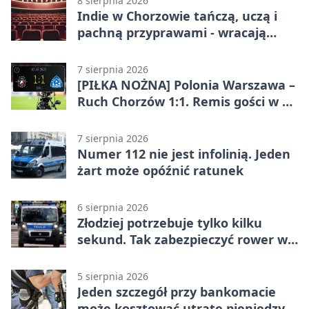
8 sierpnia 2026
Indie w Chorzowie tańczą, uczą i
pachną przyprawami - wracają
„Indyjskie Opowieści”
7 sierpnia 2026
[PIŁKA NOŻNA] Polonia Warszawa –
Ruch Chorzów 1:1. Remis gości w 3.
kolejce Betclic 1. ligi
7 sierpnia 2026
Numer 112 nie jest infolinią. Jeden
żart może opóźnić ratunek
6 sierpnia 2026
Złodziej potrzebuje tylko kilku
sekund. Tak zabezpieczyć rower w
Chorzowie
5 sierpnia 2026
Jeden szczegół przy bankomacie
może kosztować utratę pieniędzy