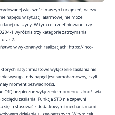
cydowanej większości maszyn i urządzeń, należy
nie napędu w sytuacji alarmowej nie może
 danej maszyny. W tym celu zdefiniowano trzy
204-1 wyróżnia trzy kategorie zatrzymania
 oraz 2.
eństwo w wykonanych realizacjach:
https://inco-
których natychmiastowe wyłączenie zasilania nie
nie wystąpi, gdy napęd jest samohamowny, czyli
 mały moment bezwładności.
rque Off) bezpieczne wyłączenie momentu. Umożliwia
cięciu zasilania. Funkcja STO nie zapewni
eca się ją stosować z dodatkowymi mechanizmami
wpływem działania sił zewnętrznych. W tym celu