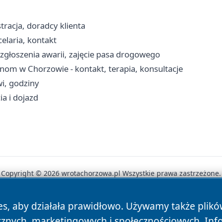
racja, doradcy klienta
celaria, kontakt
 zgłoszenia awarii, zajęcie pasa drogowego
m w Chorzowie - kontakt, terapia, konsultacje
wi, godziny
ia i dojazd
Copyright © 2026 wrotachorzowa.pl Wszystkie prawa zastrzeżone.
es, aby działała prawidłowo. Używamy także plik
News
Autorzy
Polityka Prywatności
Polityka Cookie
cznych, marketingowych i społecznościowych. Inf