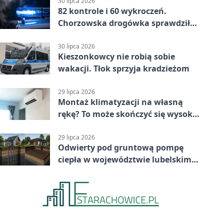
30 lipca 2026
82 kontrole i 60 wykroczeń.
Chorzowska drogówka sprawdziła
jednoślady
30 lipca 2026
Kieszonkowcy nie robią sobie
wakacji. Tłok sprzyja kradzieżom
29 lipca 2026
Montaż klimatyzacji na własną
rękę? To może skończyć się wysoką
karą
29 lipca 2026
Odwierty pod gruntową pompę
ciepła w województwie lubelskim -
co trzeba o nich wiedzieć?