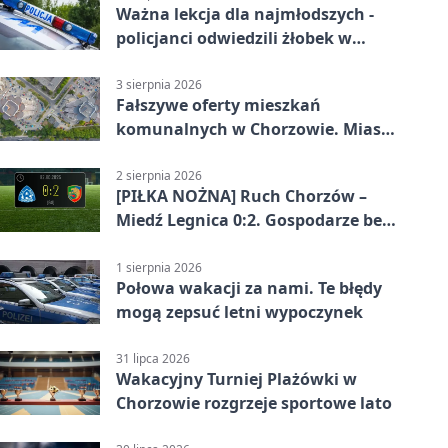
Ważna lekcja dla najmłodszych -
policjanci odwiedzili żłobek w
Chorzowie
3 sierpnia 2026
Fałszywe oferty mieszkań
komunalnych w Chorzowie. Miasto
ostrzega
2 sierpnia 2026
[PIŁKA NOŻNA] Ruch Chorzów –
Miedź Legnica 0:2. Gospodarze bez
punktów w Betclic 1. lidze
1 sierpnia 2026
Połowa wakacji za nami. Te błędy
mogą zepsuć letni wypoczynek
31 lipca 2026
Wakacyjny Turniej Plażówki w
Chorzowie rozgrzeje sportowe lato