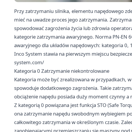
Przy zatrzymaniu silnika, elementu napędowego zde
mieć na uwadze proces jego zatrzymania. Zatrzyma
spowodować zagrożenia życia lub zdrowia operatora
kategorie zatrzymania awaryjnego. Norma PN-EN 60
awaryjnego dla układów napędowych: kategoria 0, 1
Inco System stawia na pierwszym miejscu bezpiecz
system.com/
Kategoria 0 Zatrzymanie niekontrolowane
Kategoria może być zrealizowana w przypadkach, w 
spowoduje dodatkowego zagrożenia. Takie zatrzyma
obciążenie napędu posiada duży moment czynny a
Z kategorią 0 powiązana jest funkcja STO (Safe To
ona zatrzymanie napędu swobodnym wybiegiem po od
całkowitego zatrzymania w określonym czasie. Zal
zapobiegającymi przemieszczaniu się maszyny pod 