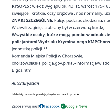
RYSOPIS
: wiek z wyglądu ok. 43 lat, wzrost 175-18
siwiejące , krótkie, oczy brązowe , nos normalny, uz
ZNAKI SZCZEGÓLNE:
kuleje podczas chodzenia, nos
W chwili zaginięcia ubrany był w czerwoną kurtkę.
Wszystkie osoby, które mogą pomóc w odnalezien
policjantami Wydziału Kryminalnego KMP
Chorz
jednostką policji.**
Komenda Miejska Policji w Chorzowie,
chorzow.slaska.policja.gov.pl/ka5/informacje/wia
Bigos.html
Autor:
krystian
Zaobserwuj nas!
Facebook
Google News