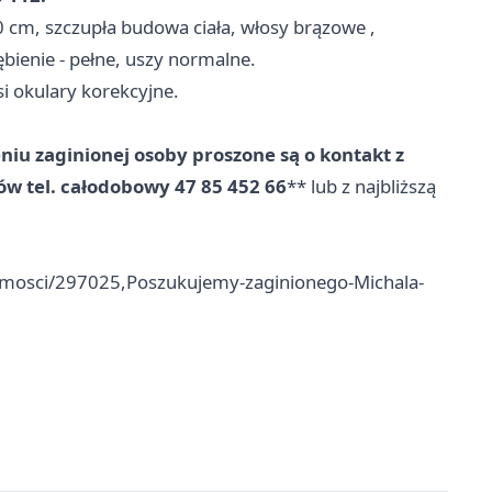
0 cm, szczupła budowa ciała, włosy brązowe ,
ębienie - pełne, uszy normalne.
i okulary korekcyjne.
iu zaginionej osoby proszone są o kontakt z
ów
tel. całodobowy
47 85 452 66​
** lub z najbliższą
domosci/297025,Poszukujemy-zaginionego-Michala-