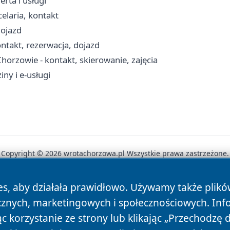
rta i usługi
celaria, kontakt
dojazd
ntakt, rezerwacja, dojazd
orzowie - kontakt, skierowanie, zajęcia
ny i e-usługi
Copyright © 2026 wrotachorzowa.pl Wszystkie prawa zastrzeżone.
es, aby działała prawidłowo. Używamy także plik
News
Autorzy
Polityka Prywatności
Polityka Cookie
cznych, marketingowych i społecznościowych. Inf
 korzystanie ze strony lub klikając „Przechodzę 