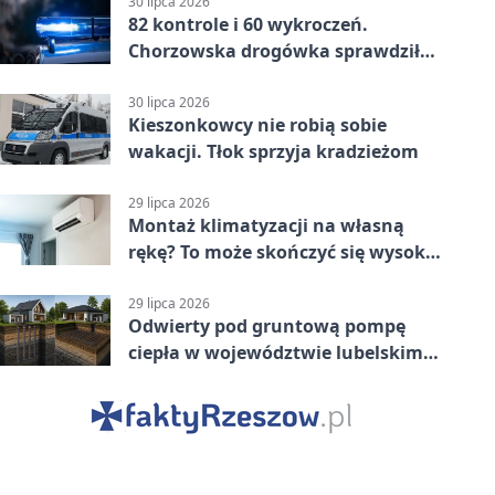
30 lipca 2026
82 kontrole i 60 wykroczeń.
Chorzowska drogówka sprawdziła
jednoślady
30 lipca 2026
Kieszonkowcy nie robią sobie
wakacji. Tłok sprzyja kradzieżom
29 lipca 2026
Montaż klimatyzacji na własną
rękę? To może skończyć się wysoką
karą
29 lipca 2026
Odwierty pod gruntową pompę
ciepła w województwie lubelskim -
co trzeba o nich wiedzieć?