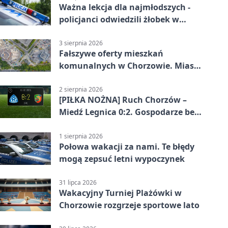
Ważna lekcja dla najmłodszych -
policjanci odwiedzili żłobek w
Chorzowie
3 sierpnia 2026
Fałszywe oferty mieszkań
komunalnych w Chorzowie. Miasto
ostrzega
2 sierpnia 2026
[PIŁKA NOŻNA] Ruch Chorzów –
Miedź Legnica 0:2. Gospodarze bez
punktów w Betclic 1. lidze
1 sierpnia 2026
Połowa wakacji za nami. Te błędy
mogą zepsuć letni wypoczynek
31 lipca 2026
Wakacyjny Turniej Plażówki w
Chorzowie rozgrzeje sportowe lato