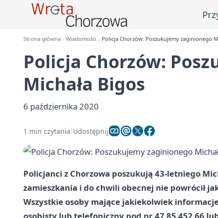
Prz
Strona główna
Wiadomości
Policja Chorzów: Poszukujemy zaginionego M
Policja Chorzów: Pos
Michała Bigos
6 października 2020
1 min czytania
Udostępnij
Policjanci z Chorzowa poszukują 43-letniego Mich
zamieszkania i do chwili obecnej nie powrócił ja
Wszystkie osoby mające jakiekolwiek informacje 
osobisty lub telefoniczny pod nr 47 85 452 66 lu